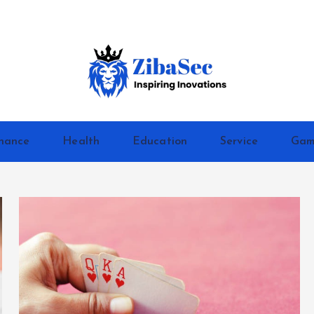
Inspiring Inovations
nance
Health
Education
Service
Gam