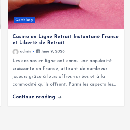
Gambling
Casino en Ligne Retrait Instantané France
et Liberté de Retrait
admin
June 9, 2026
Les casinos en ligne ont connu une popularité
croissante en France, attirant de nombreux
joueurs grâce à leurs offres variées et à la
commodité qu’ils offrent. Parmi les aspects les…
Continue reading