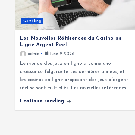
Gambling
Les Nouvelles Références du Casino en
Ligne Argent Reel
admin
June 9, 2026
Le monde des jeux en ligne a connu une
croissance fulgurante ces dernières années, et
les casinos en ligne proposant des jeux d’argent
réel se sont multipliés. Les nouvelles références…
Continue reading