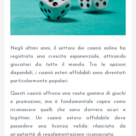
Negli ultimi anni, il settore dei casinò online ha
registrato una crescita esponenziale, attirando
giocatori da tutto il mondo. Tra le opzioni
disponibili, i casinò esteri affidabili sono diventati
particolarmente popolari.
Questi casinò offrono una vasta gamma di giochi
e promozioni, ma è fondamentale capire come
riconoscere quelli che sono davvero sicuri e
legittimi. Un casinò estero affidabile deve
possedere una licenza valida rilasciata da
un’autorità di regolamentazione riconosciuta.