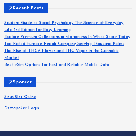
Recent Posts
Student Guide to Social Psychology The Science of Everyday
Life 3rd Edition for Easy Learning
Explore Premium Collections in Motionless In White Store Today
Top Rated Furnace Repair Company Serving Thousand Palms
The Rise of THCA Flower and THC Vapes in the Cannabis
Market
Best eSim Options for Fast and Reliable Mobile Data
Sponsor
Situs Slot Online
Dewapoker Login