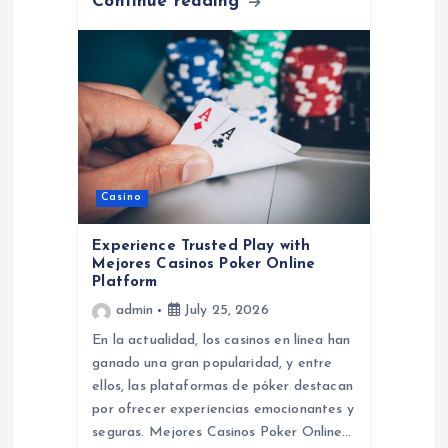
Continue reading
Casino
Experience Trusted Play with
Mejores Casinos Poker Online
Platform
admin
July 25, 2026
En la actualidad, los casinos en línea han
ganado una gran popularidad, y entre
ellos, las plataformas de póker destacan
por ofrecer experiencias emocionantes y
seguras. Mejores Casinos Poker Online…