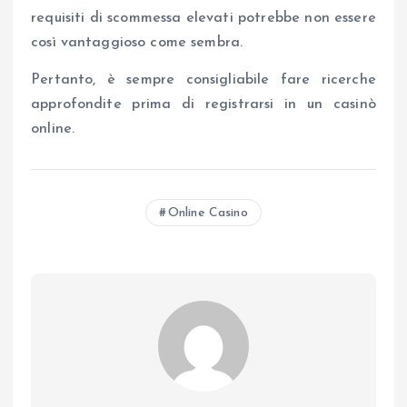
requisiti di scommessa elevati potrebbe non essere
così vantaggioso come sembra.
Pertanto, è sempre consigliabile fare ricerche
approfondite prima di registrarsi in un casinò
online.
Online Casino