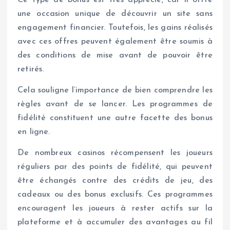
une occasion unique de découvrir un site sans
engagement financier. Toutefois, les gains réalisés
avec ces offres peuvent également être soumis à
des conditions de mise avant de pouvoir être
retirés.
Cela souligne l’importance de bien comprendre les
règles avant de se lancer. Les programmes de
fidélité constituent une autre facette des bonus
en ligne.
De nombreux casinos récompensent les joueurs
réguliers par des points de fidélité, qui peuvent
être échangés contre des crédits de jeu, des
cadeaux ou des bonus exclusifs. Ces programmes
encouragent les joueurs à rester actifs sur la
plateforme et à accumuler des avantages au fil