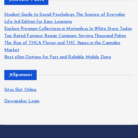
Student Guide to Social Psychology The Science of Everyday
Life 3rd Edition for Easy Learning
Explore Premium Collections in Motionless In White Store Today
Top Rated Furnace Repair Company Serving Thousand Palms
The Rise of THCA Flower and THC Vapes in the Cannabis
Market
Best eSim Options for Fast and Reliable Mobile Data
Sponsor
Situs Slot Online
Dewapoker Login