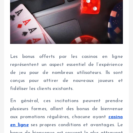
Les bonus offerts par les casinos en ligne
représentent un aspect essentiel de l’expérience
de jeu pour de nombreux utilisateurs. Ils sont
conçus pour attirer de nouveaux joueurs et
fidéliser les clients existants.
En général, ces incitations peuvent prendre
plusieurs formes, allant des bonus de bienvenue
aux promotions régulières, chacune ayant
casino
en ligne
ses propres conditions et avantages. Le