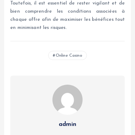
Toutefois, il est essentiel de rester vigilant et de
bien comprendre les conditions associées à
chaque offre afin de maximiser les bénéfices tout
en minimisant les risques.
Online Casino
admin