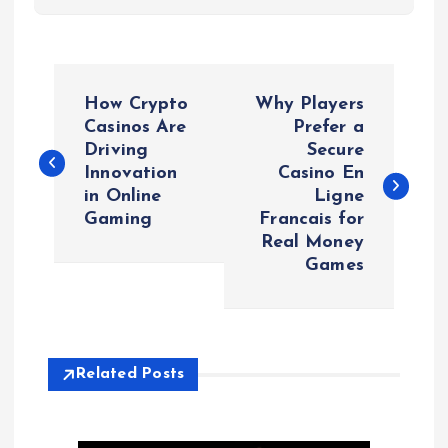
P
How Crypto
Why Players
o
Casinos Are
Prefer a
Driving
Secure
Innovation
Casino En
s
in Online
Ligne
Gaming
Francais for
t
Real Money
Games
n
a
v
Related Posts
i