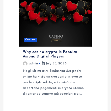
g
a
t
Casino
i
Why casino crypto Is Popular
o
Among Digital Players
admin
July 25, 2026
n
Negli ultimi anni, l’industria dei giochi
online ha visto un crescente interesse
per le criptovalute, e i casinò che
accettano pagamenti in crypto stanno
diventando sempre più popolari tra i…