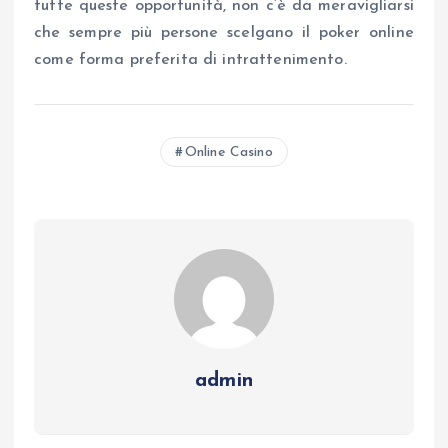
tutte queste opportunità, non c’è da meravigliarsi
che sempre più persone scelgano il poker online
come forma preferita di intrattenimento.
Online Casino
admin