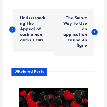
P
Understandi
The Smart
o
ng the
Way to Use
Appeal of
an
casino non
application
s
aams sicuri
casino en
ligne
t
n
a
Related Posts
v
i