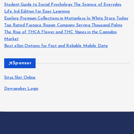
Student Guide to Social Psychology The Science of Everyday
Life 3rd Edition for Easy Learning
Explore Premium Collections in Motionless In White Store Today
Top Rated Furnace Repair Company Serving Thousand Palms
The Rise of THCA Flower and THC Vapes in the Cannabis
Market
Best eSim Options for Fast and Reliable Mobile Data
Sponsor
Situs Slot Online
Dewapoker Login