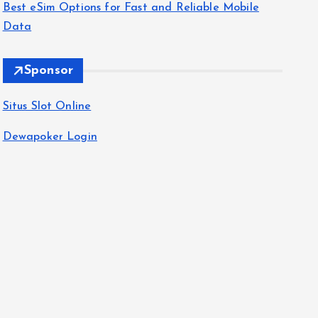
Best eSim Options for Fast and Reliable Mobile
Data
Sponsor
Situs Slot Online
Dewapoker Login