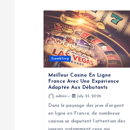
n
a
v
i
Gambling
g
Meilleur Casino En Ligne
a
France Avec Une Expérience
Adaptée Aux Débutants
admin
July 23, 2026
t
Dans le paysage des jeux d’argent
i
en ligne en France, de nombreux
casinos se disputent l’attention des
joueurs, notamment ceux qui