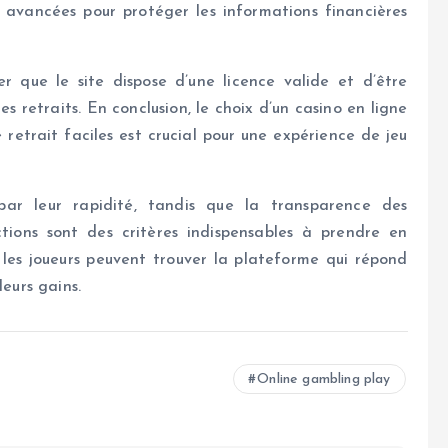
 avancées pour protéger les informations financières
er que le site dispose d’une licence valide et d’être
es retraits. En conclusion, le choix d’un casino en ligne
retrait faciles est crucial pour une expérience de jeu
 par leur rapidité, tandis que la transparence des
ctions sont des critères indispensables à prendre en
les joueurs peuvent trouver la plateforme qui répond
leurs gains.
Online gambling play