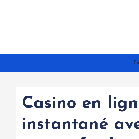
S
k
i
p
t
o
c
o
Fi
n
t
e
n
Casino en lign
t
instantané av