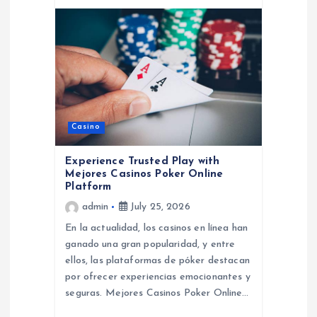
Casino
Experience Trusted Play with
Mejores Casinos Poker Online
Platform
admin
July 25, 2026
En la actualidad, los casinos en línea han
ganado una gran popularidad, y entre
ellos, las plataformas de póker destacan
por ofrecer experiencias emocionantes y
seguras. Mejores Casinos Poker Online…