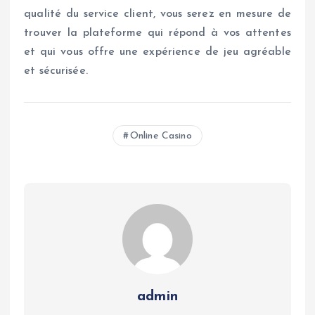
qualité du service client, vous serez en mesure de
trouver la plateforme qui répond à vos attentes
et qui vous offre une expérience de jeu agréable
et sécurisée.
Online Casino
admin