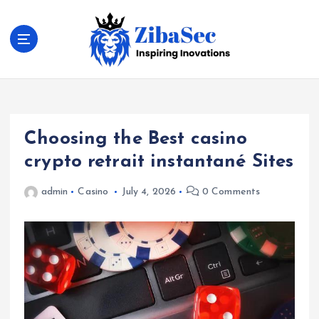
S
k
i
p
t
Inspiring Inovations
o
c
o
Choosing the Best casino
n
t
crypto retrait instantané Sites
e
n
admin
Casino
July 4, 2026
0 Comments
t