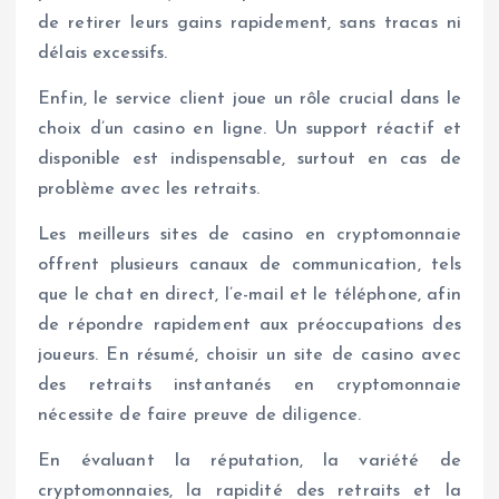
de retirer leurs gains rapidement, sans tracas ni
délais excessifs.
Enfin, le service client joue un rôle crucial dans le
choix d’un casino en ligne. Un support réactif et
disponible est indispensable, surtout en cas de
problème avec les retraits.
Les meilleurs sites de casino en cryptomonnaie
offrent plusieurs canaux de communication, tels
que le chat en direct, l’e-mail et le téléphone, afin
de répondre rapidement aux préoccupations des
joueurs. En résumé, choisir un site de casino avec
des retraits instantanés en cryptomonnaie
nécessite de faire preuve de diligence.
En évaluant la réputation, la variété de
cryptomonnaies, la rapidité des retraits et la