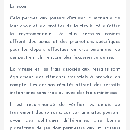
Litecoin.
Cela permet aux joueurs d’utiliser la monnaie de
leur choix et de profiter de la flexibilité qu’offre
la cryptomonnaie. De plus, certains casinos
offrent des bonus et des promotions spécifiques
pour les dépôts effectués en cryptomonnaie, ce
qui peut enrichir encore plus l’expérience de jeu.
La vitesse et les frais associés aux retraits sont
également des éléments essentiels à prendre en
compte. Les casinos réputés offrent des retraits
instantanés sans frais ou avec des frais minimaux.
Il est recommandé de vérifier les délais de
traitement des retraits, car certains sites peuvent
avoir des politiques différentes. Une bonne
plateforme de jeu doit permettre aux utilisateurs