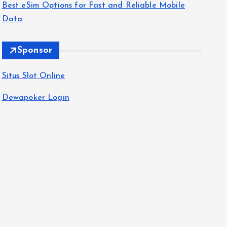
Best eSim Options for Fast and Reliable Mobile
Data
Sponsor
Situs Slot Online
Dewapoker Login