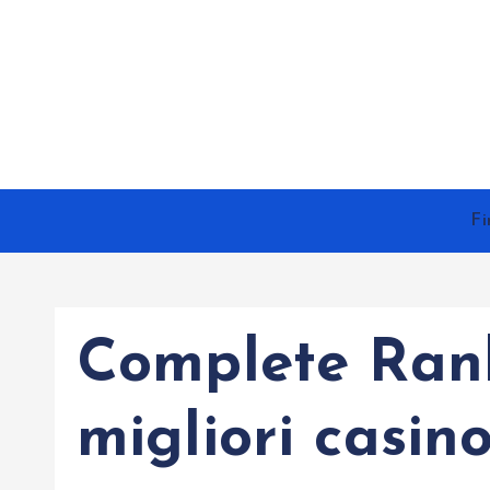
S
k
i
p
t
o
c
o
Fi
n
t
e
n
Complete Rank
t
migliori casino