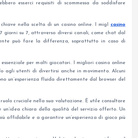
rebbero esserci requisiti di scommessa da soddisfare
 chiave nella scelta di un casino online. I migl
casino
 7 giorni su 7, attraverso diversi canali, come chat dal
ciente può fare la differenza, soprattutto in caso di
senziale per molti giocatori. I migliori casino online
do agli utenti di divertirsi anche in movimento. Alcuni
ono un’esperienza fluida direttamente dal browser del
 ruolo cruciale nella sua valutazione. È utile consultare
 un’idea chiara della qualità del servizio offerto. Un
ù affidabile e a garantire un’esperienza di gioco più