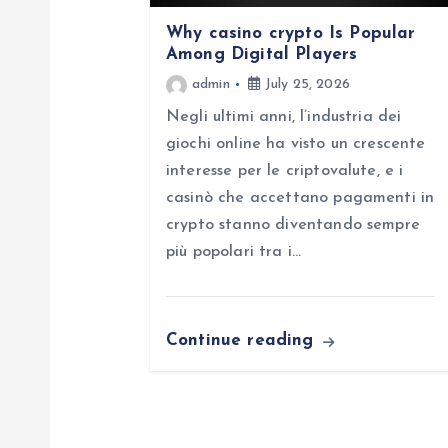
g
Why casino crypto Is Popular
Among Digital Players
a
admin
July 25, 2026
Negli ultimi anni, l’industria dei
t
giochi online ha visto un crescente
interesse per le criptovalute, e i
i
casinò che accettano pagamenti in
crypto stanno diventando sempre
o
più popolari tra i…
n
Continue reading