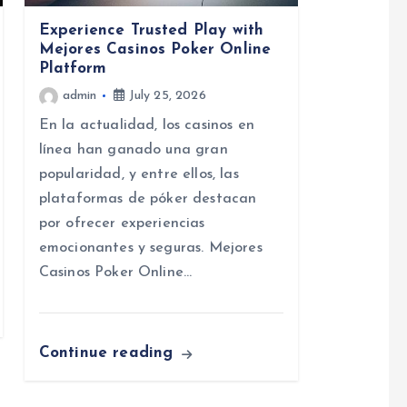
Experience Trusted Play with
Mejores Casinos Poker Online
Platform
admin
July 25, 2026
En la actualidad, los casinos en
línea han ganado una gran
popularidad, y entre ellos, las
plataformas de póker destacan
por ofrecer experiencias
emocionantes y seguras. Mejores
Casinos Poker Online…
Continue reading