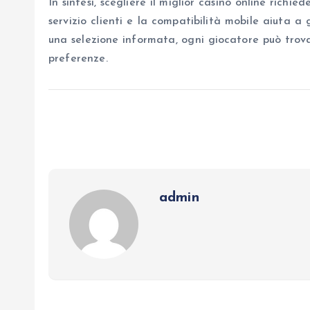
In sintesi, scegliere il miglior casino online richie
servizio clienti e la compatibilità mobile aiuta a 
una selezione informata, ogni giocatore può trovar
preferenze.
admin