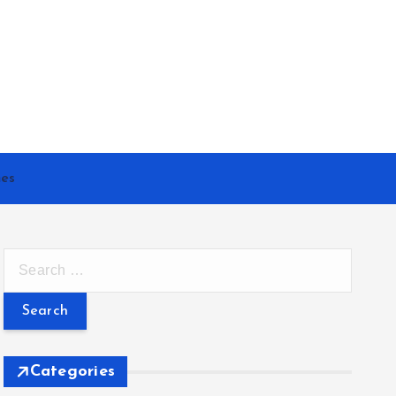
es
S
e
a
r
c
Categories
h