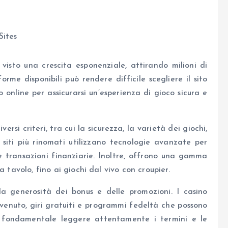
 visto una crescita esponenziale, attirando milioni di
rme disponibili può rendere difficile scegliere il sito
 online per assicurarsi un’esperienza di gioco sicura e
versi criteri, tra cui la sicurezza, la varietà dei giochi,
 I siti più rinomati utilizzano tecnologie avanzate per
e transazioni finanziarie. Inoltre, offrono una gamma
 tavolo, fino ai giochi dal vivo con croupier.
a generosità dei bonus e delle promozioni. I casino
nvenuto, giri gratuiti e programmi fedeltà che possono
 è fondamentale leggere attentamente i termini e le