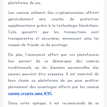
plateforme de jeu.
Les casinos utilisant des cryptomonnaies offrent
généralement une couche de protection
supplémentaire grâce à la technologie blockchain.
Cela garantit que les transactions sont
transparentes et sécurisées, minimisant ainsi les
risques de fraude ou de piratage.
De plus, l’anonymat offert par ces plateformes
leur permet de se démarquer des casinos
traditionnels, où les données personnelles des
joueurs peuvent être exposées. Il est essentiel de
bien choisir sa plateforme de jeu pour profiter
pleinement des avantages offerts par les casinos
casino crypto sans KYC
.
Dans cette optique, il est recommandé de se