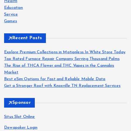
Health
:
Education
Service
Games
Recent Posts
Explore Premium Collections in Motionless In White Store Today
Top Rated Furnace Repair Company Serving Thousand Palms
The Rise of THCA Flower and THC Vapes in the Cannabis
Market
Best eSim Options for Fast and Reliable Mobile Data
Get a Stronger Roof with Knoxville TN Replacement Services
Sponsor
Situs Slot Online
Dewapoker Login