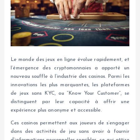
Le monde des jeux en ligne évolue rapidement, et
l’émergence des cryptomonnaies a apporté un
nouveau souffle à l’industrie des casinos. Parmi les
innovations les plus marquantes, les plateformes
de jeux sans KYC, ou “Know Your Customer”, se
distinguent par leur capacité à offrir une
expérience plus anonyme et accessible.
Ces casinos permettent aux joueurs de s’engager
dans des activités de jeu sans avoir à fournir