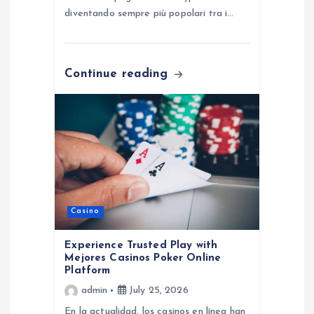
diventando sempre più popolari tra i…
Continue reading
Casino
Experience Trusted Play with
Mejores Casinos Poker Online
Platform
admin
July 25, 2026
En la actualidad, los casinos en línea han