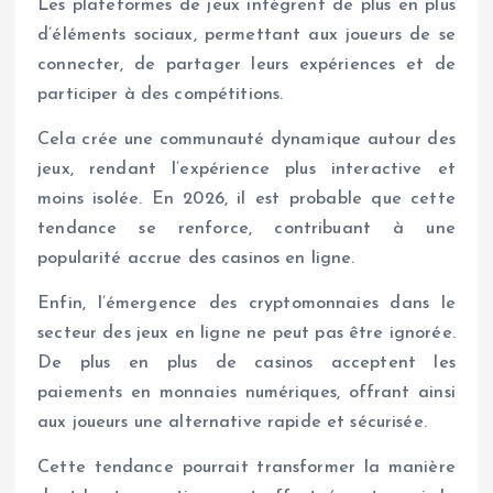
Les plateformes de jeux intègrent de plus en plus
d’éléments sociaux, permettant aux joueurs de se
connecter, de partager leurs expériences et de
participer à des compétitions.
Cela crée une communauté dynamique autour des
jeux, rendant l’expérience plus interactive et
moins isolée. En 2026, il est probable que cette
tendance se renforce, contribuant à une
popularité accrue des casinos en ligne.
Enfin, l’émergence des cryptomonnaies dans le
secteur des jeux en ligne ne peut pas être ignorée.
De plus en plus de casinos acceptent les
paiements en monnaies numériques, offrant ainsi
aux joueurs une alternative rapide et sécurisée.
Cette tendance pourrait transformer la manière