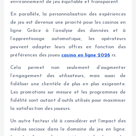
environnement de jeu équitable et transparent.
En parallèle, la personnalisation des expériences
de jeu est devenue une priorité pour les casinos en
ligne. Grâce à l’analyse des données et à
l’apprentissage automatique, les opérateurs
peuvent adapter leurs offres en fonction des
préférences des joueu
casino en ligne 2026
rs.
Cela permet non seulement d’augmenter
l’engagement des utilisateurs, mais aussi de
fidéliser une clientèle de plus en plus exigeante.
Les promotions sur mesure et les programmes de
fidélité sont autant d’outils utilisés pour maximiser
la satisfaction des joueurs.
Un autre facteur clé à considérer est l’impact des
médias sociaux dans le domaine du jeu en ligne.