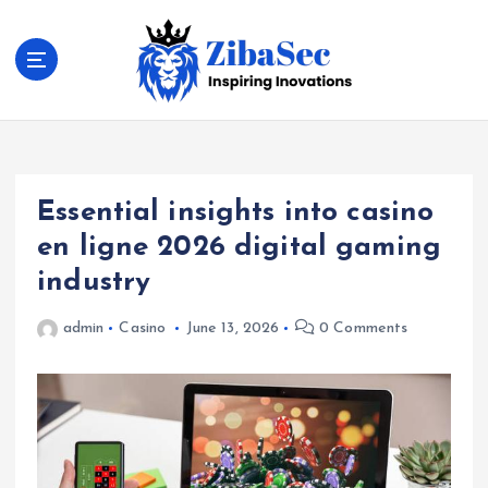
S
k
i
p
t
Inspiring Inovations
o
c
o
Essential insights into casino
n
t
en ligne 2026 digital gaming
e
industry
n
t
admin
Casino
June 13, 2026
0 Comments