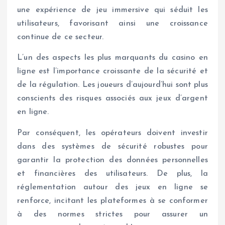
une expérience de jeu immersive qui séduit les
utilisateurs, favorisant ainsi une croissance
continue de ce secteur.
L’un des aspects les plus marquants du casino en
ligne est l’importance croissante de la sécurité et
de la régulation. Les joueurs d’aujourd’hui sont plus
conscients des risques associés aux jeux d’argent
en ligne.
Par conséquent, les opérateurs doivent investir
dans des systèmes de sécurité robustes pour
garantir la protection des données personnelles
et financières des utilisateurs. De plus, la
réglementation autour des jeux en ligne se
renforce, incitant les plateformes à se conformer
à des normes strictes pour assurer un