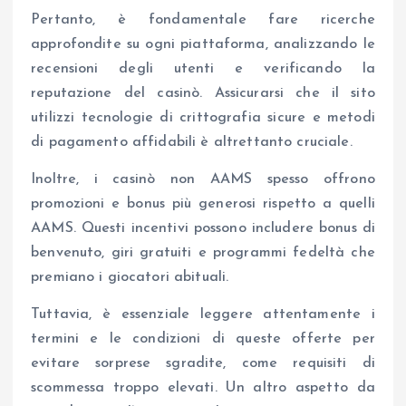
Pertanto, è fondamentale fare ricerche
approfondite su ogni piattaforma, analizzando le
recensioni degli utenti e verificando la
reputazione del casinò. Assicurarsi che il sito
utilizzi tecnologie di crittografia sicure e metodi
di pagamento affidabili è altrettanto cruciale.
Inoltre, i casinò non AAMS spesso offrono
promozioni e bonus più generosi rispetto a quelli
AAMS. Questi incentivi possono includere bonus di
benvenuto, giri gratuiti e programmi fedeltà che
premiano i giocatori abituali.
Tuttavia, è essenziale leggere attentamente i
termini e le condizioni di queste offerte per
evitare sorprese sgradite, come requisiti di
scommessa troppo elevati. Un altro aspetto da