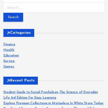
S
e
a
r
c
h
Categories
f
o
Finance
r
Health
:
Education
Service
Games
Recent Posts
Student Guide to Social Psychology The Science of Everyday
Life 3rd Edition for Easy Learning
Explore Premium Collections in Motionless In White Store Today