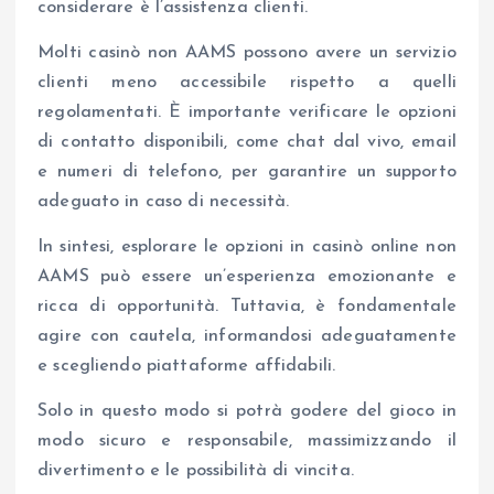
considerare è l’assistenza clienti.
Molti casinò non AAMS possono avere un servizio
clienti meno accessibile rispetto a quelli
regolamentati. È importante verificare le opzioni
di contatto disponibili, come chat dal vivo, email
e numeri di telefono, per garantire un supporto
adeguato in caso di necessità.
In sintesi, esplorare le opzioni in casinò online non
AAMS può essere un’esperienza emozionante e
ricca di opportunità. Tuttavia, è fondamentale
agire con cautela, informandosi adeguatamente
e scegliendo piattaforme affidabili.
Solo in questo modo si potrà godere del gioco in
modo sicuro e responsabile, massimizzando il
divertimento e le possibilità di vincita.