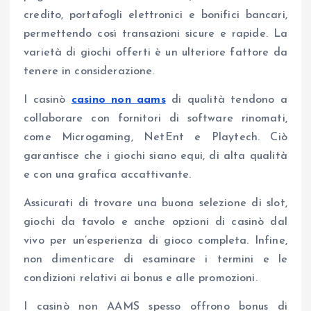
credito, portafogli elettronici e bonifici bancari,
permettendo così transazioni sicure e rapide. La
varietà di giochi offerti è un ulteriore fattore da
tenere in considerazione.
I casinò
casino non aams
di qualità tendono a
collaborare con fornitori di software rinomati,
come Microgaming, NetEnt e Playtech. Ciò
garantisce che i giochi siano equi, di alta qualità
e con una grafica accattivante.
Assicurati di trovare una buona selezione di slot,
giochi da tavolo e anche opzioni di casinò dal
vivo per un’esperienza di gioco completa. Infine,
non dimenticare di esaminare i termini e le
condizioni relativi ai bonus e alle promozioni.
I casinò non AAMS spesso offrono bonus di