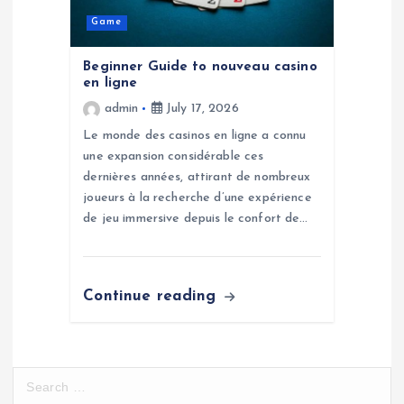
Game
Beginner Guide to nouveau casino
en ligne
admin
July 17, 2026
Le monde des casinos en ligne a connu
une expansion considérable ces
dernières années, attirant de nombreux
joueurs à la recherche d’une expérience
de jeu immersive depuis le confort de…
Continue reading
S
e