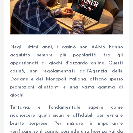
Negli ultimi anni, i casinò non AAMS hanno
acquisito sempre più popolarità tra gli
appassionati di giochi d’azzardo online. Questi
casinò, non regolamentati dall’Agenzia delle
Dogane e dei Monopoli italiana, offrono spesso
promozioni allettanti e una vasta gamma di
giochi.
Tuttavia, è fondamentale sapere come
riconoscere quelli sicuri e affidabili per evitare
brutte sorprese. Per iniziare, è importante
verificare se il casinò possiede una licenza valida