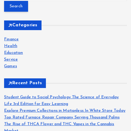
a
r
c
h
Categories
f
o
Finance
r
Health
:
Education
Service
Games
Recent Posts
Student Guide to Social Psychology The Science of Everyday
Life 3rd Edition for Easy Learning
Explore Premium Collections in Motionless In White Store Today
Top Rated Furnace Repair Company Serving Thousand Palms
The Rise of THCA Flower and THC Vapes in the Cannabis
Market