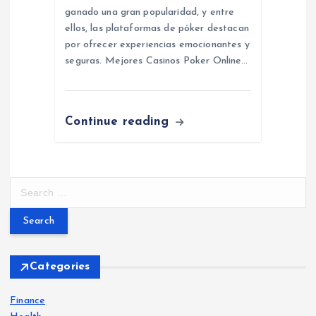
ganado una gran popularidad, y entre
ellos, las plataformas de póker destacan
por ofrecer experiencias emocionantes y
seguras. Mejores Casinos Poker Online…
Continue reading
S
e
a
r
c
h
Categories
f
o
Finance
r