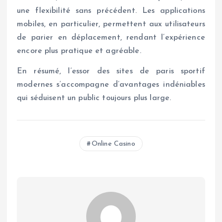
une flexibilité sans précédent. Les applications
mobiles, en particulier, permettent aux utilisateurs
de parier en déplacement, rendant l’expérience
encore plus pratique et agréable.
En résumé, l’essor des sites de paris sportif
modernes s’accompagne d’avantages indéniables
qui séduisent un public toujours plus large.
Online Casino