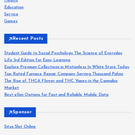
Health
:
Education
Service
Games
Recent Posts
Student Guide to Social Psychology The Science of Everyday
Life 3rd Edition for Easy Learning
Explore Premium Collections in Motionless In White Store Today
Top Rated Furnace Repair Company Serving Thousand Palms
The Rise of THCA Flower and THC Vapes in the Cannabis
Market
Best eSim Options for Fast and Reliable Mobile Data
Sponsor
Situs Slot Online