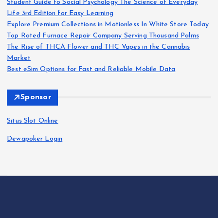
Student Guide to Social Psychology The Science of Everyday
Life 3rd Edition for Easy Learning
Explore Premium Collections in Motionless In White Store Today
Top Rated Furnace Repair Company Serving Thousand Palms
The Rise of THCA Flower and THC Vapes in the Cannabis
Market
Best eSim Options for Fast and Reliable Mobile Data
Sponsor
Situs Slot Online
Dewapoker Login