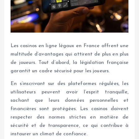
Les casinos en ligne légaux en France offrent une
multitude d’avantages qui attirent de plus en plus
de joueurs. Tout d’abord, la législation française
garantit un cadre sécurisé pour les joueurs.
En s’inscrivant sur des plateformes régulées, les
utilisateurs peuvent avoir l’esprit tranquille,
sachant que leurs données personnelles et
financières sont protégées. Les casinos doivent
respecter des normes strictes en matière de
sécurité et de transparence, ce qui contribue à
instaurer un climat de confiance.