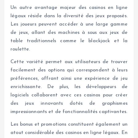
Un autre avantage majeur des casinos en ligne
légaux réside dans la diversité des jeux proposés.
Les joueurs peuvent accéder à une large gamme
de jeux, allant des machines à sous aux jeux de
table traditionnels comme le blackjack et la
roulette.
Cette variété permet aux utilisateurs de trouver
facilement des options qui correspondent à leurs
préférences, offrant ainsi une expérience de jeu
enrichissante. De plus, les développeurs de
logiciels collaborent avec ces casinos pour créer
des jeux innovants dotés de graphismes
impressionnants et de fonctionnalités captivantes.
Les bonus et promotions constituent également un
atout considérable des casinos en ligne légaux. En