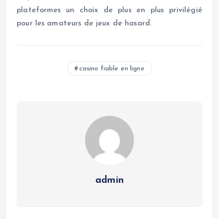
plateformes un choix de plus en plus privilégié
pour les amateurs de jeux de hasard.
casino fiable en ligne
admin