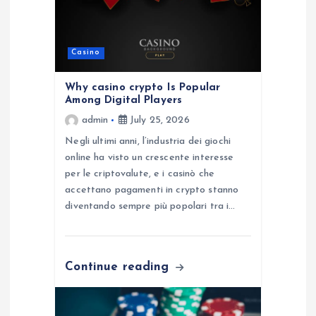
a
t
Casino
Why casino crypto Is Popular
i
Among Digital Players
admin
July 25, 2026
o
Negli ultimi anni, l’industria dei giochi
online ha visto un crescente interesse
n
per le criptovalute, e i casinò che
accettano pagamenti in crypto stanno
diventando sempre più popolari tra i…
Continue reading