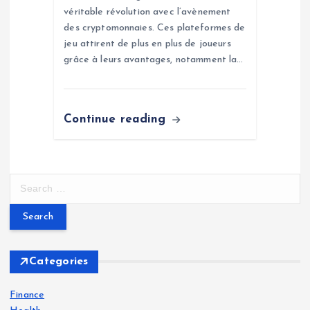
véritable révolution avec l’avènement
des cryptomonnaies. Ces plateformes de
jeu attirent de plus en plus de joueurs
grâce à leurs avantages, notamment la…
Continue reading
S
e
a
r
c
h
Categories
f
o
Finance
r