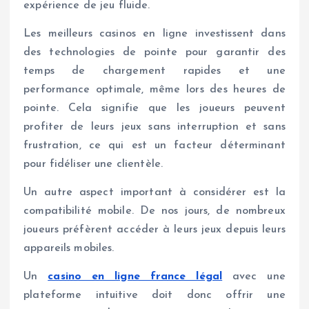
expérience de jeu fluide.
Les meilleurs casinos en ligne investissent dans
des technologies de pointe pour garantir des
temps de chargement rapides et une
performance optimale, même lors des heures de
pointe. Cela signifie que les joueurs peuvent
profiter de leurs jeux sans interruption et sans
frustration, ce qui est un facteur déterminant
pour fidéliser une clientèle.
Un autre aspect important à considérer est la
compatibilité mobile. De nos jours, de nombreux
joueurs préfèrent accéder à leurs jeux depuis leurs
appareils mobiles.
Un
casino en ligne france légal
avec une
plateforme intuitive doit donc offrir une