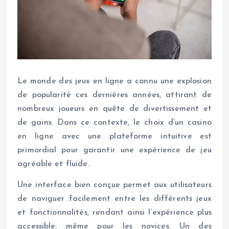
Le monde des jeux en ligne a connu une explosion
de popularité ces dernières années, attirant de
nombreux joueurs en quête de divertissement et
de gains. Dans ce contexte, le choix d’un casino
en ligne avec une plateforme intuitive est
primordial pour garantir une expérience de jeu
agréable et fluide.
Une interface bien conçue permet aux utilisateurs
de naviguer facilement entre les différents jeux
et fonctionnalités, rendant ainsi l’expérience plus
accessible, même pour les novices. Un des