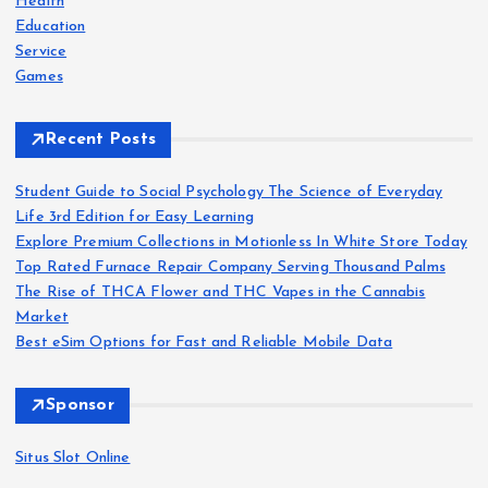
Health
:
Education
Service
Games
Recent Posts
Student Guide to Social Psychology The Science of Everyday
Life 3rd Edition for Easy Learning
Explore Premium Collections in Motionless In White Store Today
Top Rated Furnace Repair Company Serving Thousand Palms
The Rise of THCA Flower and THC Vapes in the Cannabis
Market
Best eSim Options for Fast and Reliable Mobile Data
Sponsor
Situs Slot Online