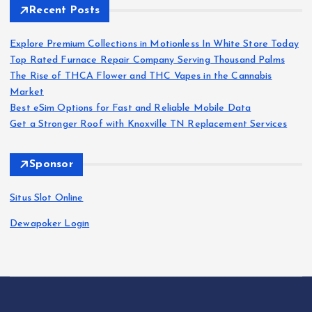
Recent Posts
Explore Premium Collections in Motionless In White Store Today
Top Rated Furnace Repair Company Serving Thousand Palms
The Rise of THCA Flower and THC Vapes in the Cannabis
Market
Best eSim Options for Fast and Reliable Mobile Data
Get a Stronger Roof with Knoxville TN Replacement Services
Sponsor
Situs Slot Online
Dewapoker Login