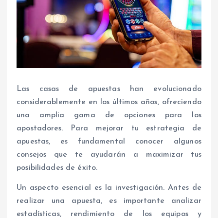
Las casas de apuestas han evolucionado
considerablemente en los últimos años, ofreciendo
una amplia gama de opciones para los
apostadores. Para mejorar tu estrategia de
apuestas, es fundamental conocer algunos
consejos que te ayudarán a maximizar tus
posibilidades de éxito.
Un aspecto esencial es la investigación. Antes de
realizar una apuesta, es importante analizar
estadísticas, rendimiento de los equipos y