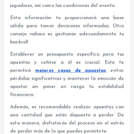
jugadores, así como las condiciones del evento.
Esta información te proporcionará una base
sólida para tomar decisiones informadas. Otro
consejo valioso es gestionar adecuadamente tu
bankroll.
Establecer un presupuesto específico para tus
apuestas y ceñirse a él es crucial. Esto te
permitirá
mejores casas de apuestas
evitar
pérdidas significativas y mantener la emoción de
apostar sin poner en riesgo tu estabilidad
financiera.
Además, es recomendable realizar apuestas con
una cantidad que estés dispuesto a perder. De
esta manera, disfrutarás del proceso sin el estrés
de perder más de lo que puedes permitirte.