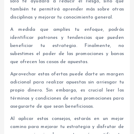
solo te ayudará a reducir el riesgo, sino que
también te permitirá aprender más sobre otras
disciplinas y mejorar tu conocimiento general.
A medida que amplíes tu enfoque, podrás
identificar patrones y tendencias que pueden
beneficiar tu estrategia. Finalmente, no
subestimes el poder de las promociones y bonos
que ofrecen las casas de apuestas.
Aprovechar estas ofertas puede darte un margen
adicional para realizar apuestas sin arriesgar tu
propio dinero. Sin embargo, es crucial leer los
términos y condiciones de estas promociones para
asegurarte de que sean beneficiosas.
Al aplicar estos consejos, estarás en un mejor
camino para mejorar tu estrategia y disfrutar de