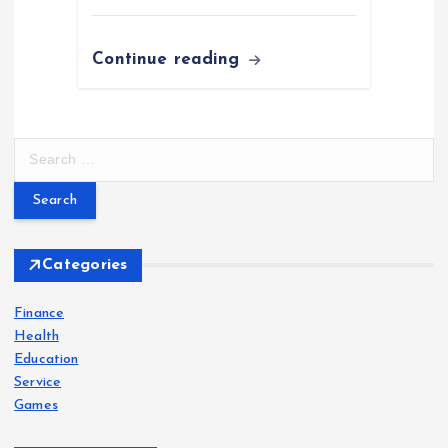
Continue reading
S
e
a
r
c
h
Categories
f
o
Finance
r
Health
:
Education
Service
Games