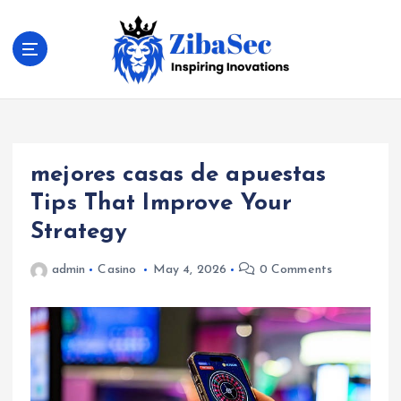
S
k
i
p
t
Inspiring Inovations
o
c
o
mejores casas de apuestas
n
t
Tips That Improve Your
e
Strategy
n
t
admin
Casino
May 4, 2026
0 Comments