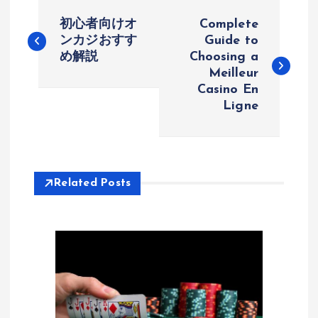
P
初心者向けオ
Complete
o
ンカジおすす
Guide to
め解説
Choosing a
Meilleur
s
Casino En
Ligne
t
n
a
Related Posts
v
i
g