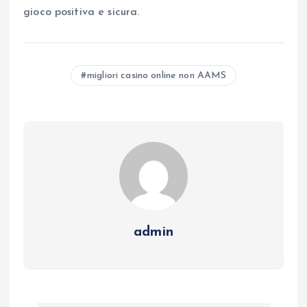
gioco positiva e sicura.
migliori casino online non AAMS
admin