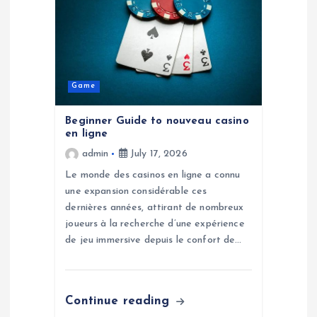
Game
Beginner Guide to nouveau casino
en ligne
admin
July 17, 2026
Le monde des casinos en ligne a connu
une expansion considérable ces
dernières années, attirant de nombreux
joueurs à la recherche d’une expérience
de jeu immersive depuis le confort de…
Continue reading