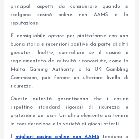
principali aspetti da considerare quando si
scelgono casinò online non AAMS è la
reputazione.
È consigliabile optare per piattaforme con una
buona storia e recensioni positive da parte di altri
giocatori. Inoltre, controllare se il casinò è
regolamentato da autorità riconosciute, come la
Malta Gaming Authority o la UK Gambling
Commission, può fornire un ulteriore livello di
sicurezza.
Queste autorità garantiscono che i casinò
rispettino standard rigorosi di sicurezza e
protezione dei dati. Un altro elemento da tenere
in considerazione è la varietà di giochi offerti.
I
migliori casino online non AAMS
tendono a