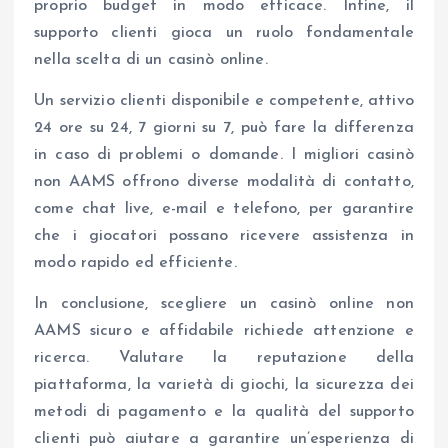
proprio budget in modo efficace. Infine, il
supporto clienti gioca un ruolo fondamentale
nella scelta di un casinò online.
Un servizio clienti disponibile e competente, attivo
24 ore su 24, 7 giorni su 7, può fare la differenza
in caso di problemi o domande. I migliori casinò
non AAMS offrono diverse modalità di contatto,
come chat live, e-mail e telefono, per garantire
che i giocatori possano ricevere assistenza in
modo rapido ed efficiente.
In conclusione, scegliere un casinò online non
AAMS sicuro e affidabile richiede attenzione e
ricerca. Valutare la reputazione della
piattaforma, la varietà di giochi, la sicurezza dei
metodi di pagamento e la qualità del supporto
clienti può aiutare a garantire un’esperienza di