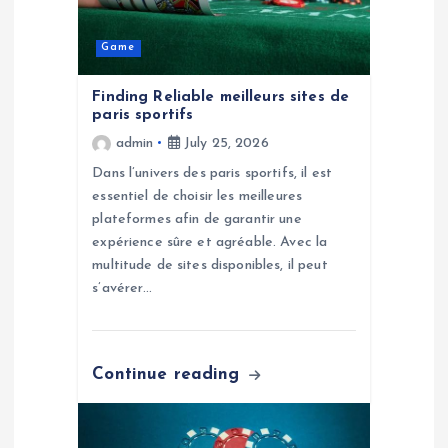
a
t
Game
i
Finding Reliable meilleurs sites de
paris sportifs
admin
July 25, 2026
o
Dans l’univers des paris sportifs, il est
n
essentiel de choisir les meilleures
plateformes afin de garantir une
expérience sûre et agréable. Avec la
multitude de sites disponibles, il peut
s’avérer…
Continue reading