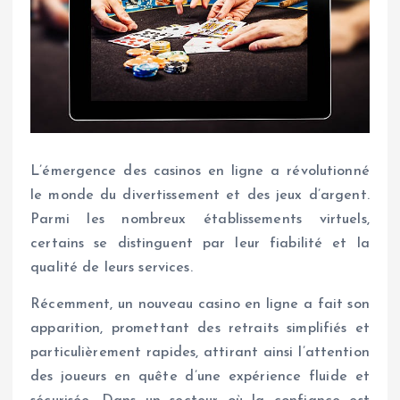
L’émergence des casinos en ligne a révolutionné
le monde du divertissement et des jeux d’argent.
Parmi les nombreux établissements virtuels,
certains se distinguent par leur fiabilité et la
qualité de leurs services.
Récemment, un nouveau casino en ligne a fait son
apparition, promettant des retraits simplifiés et
particulièrement rapides, attirant ainsi l’attention
des joueurs en quête d’une expérience fluide et