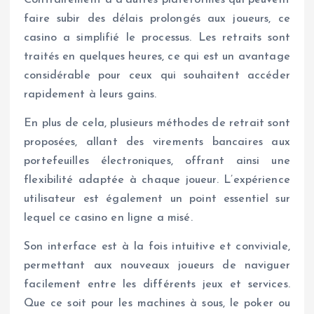
Contrairement à d’autres plateformes qui peuvent
faire subir des délais prolongés aux joueurs, ce
casino a simplifié le processus. Les retraits sont
traités en quelques heures, ce qui est un avantage
considérable pour ceux qui souhaitent accéder
rapidement à leurs gains.
En plus de cela, plusieurs méthodes de retrait sont
proposées, allant des virements bancaires aux
portefeuilles électroniques, offrant ainsi une
flexibilité adaptée à chaque joueur. L’expérience
utilisateur est également un point essentiel sur
lequel ce casino en ligne a misé.
Son interface est à la fois intuitive et conviviale,
permettant aux nouveaux joueurs de naviguer
facilement entre les différents jeux et services.
Que ce soit pour les machines à sous, le poker ou