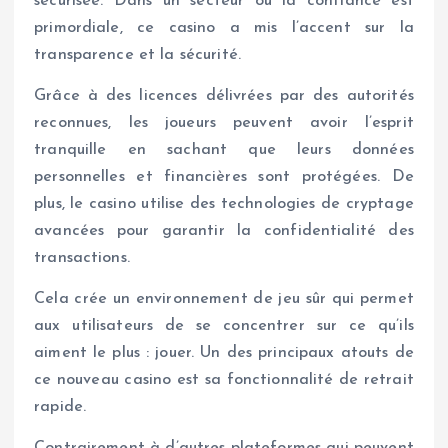
sécurisée. Dans un secteur où la confiance est
primordiale, ce casino a mis l’accent sur la
transparence et la sécurité.
Grâce à des licences délivrées par des autorités
reconnues, les joueurs peuvent avoir l’esprit
tranquille en sachant que leurs données
personnelles et financières sont protégées. De
plus, le casino utilise des technologies de cryptage
avancées pour garantir la confidentialité des
transactions.
Cela crée un environnement de jeu sûr qui permet
aux utilisateurs de se concentrer sur ce qu’ils
aiment le plus : jouer. Un des principaux atouts de
ce nouveau casino est sa fonctionnalité de retrait
rapide.