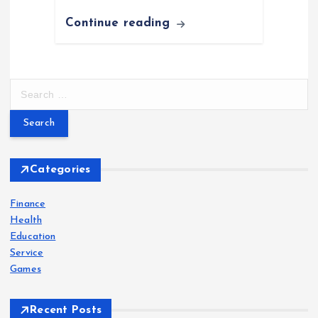
Continue reading
S
e
a
r
c
h
Categories
f
o
Finance
r
Health
:
Education
Service
Games
Recent Posts