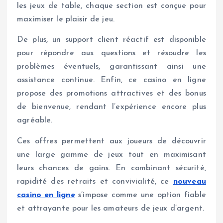
les jeux de table, chaque section est conçue pour
maximiser le plaisir de jeu.
De plus, un support client réactif est disponible
pour répondre aux questions et résoudre les
problèmes éventuels, garantissant ainsi une
assistance continue. Enfin, ce casino en ligne
propose des promotions attractives et des bonus
de bienvenue, rendant l’expérience encore plus
agréable.
Ces offres permettent aux joueurs de découvrir
une large gamme de jeux tout en maximisant
leurs chances de gains. En combinant sécurité,
rapidité des retraits et convivialité, ce
nouveau
casino en ligne
s’impose comme une option fiable
et attrayante pour les amateurs de jeux d’argent.