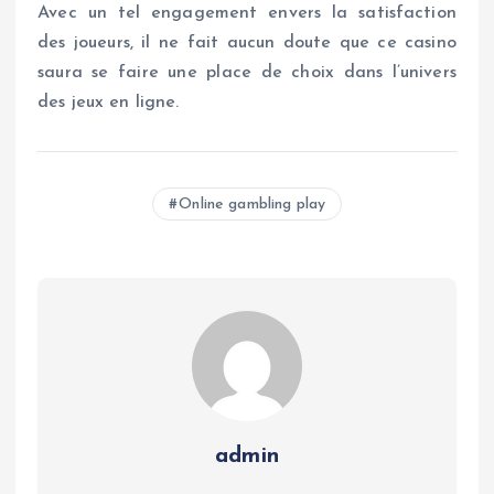
Avec un tel engagement envers la satisfaction
des joueurs, il ne fait aucun doute que ce casino
saura se faire une place de choix dans l’univers
des jeux en ligne.
Online gambling play
admin