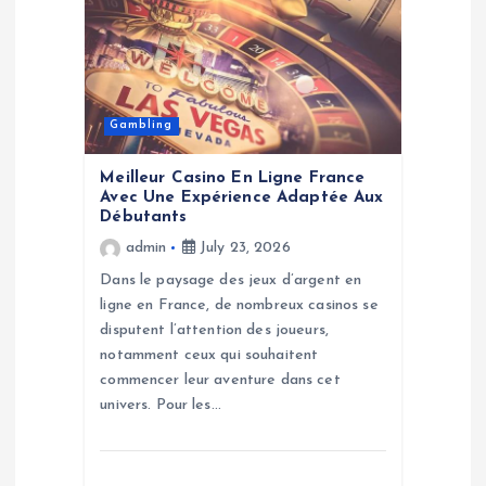
g
a
Gambling
t
Meilleur Casino En Ligne France
i
Avec Une Expérience Adaptée Aux
Débutants
o
admin
July 23, 2026
Dans le paysage des jeux d’argent en
n
ligne en France, de nombreux casinos se
disputent l’attention des joueurs,
notamment ceux qui souhaitent
commencer leur aventure dans cet
univers. Pour les…