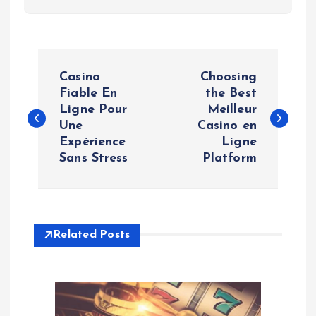
P
Casino
Choosing
o
Fiable En
the Best
Ligne Pour
Meilleur
Une
Casino en
s
Expérience
Ligne
Sans Stress
Platform
t
n
a
Related Posts
v
i