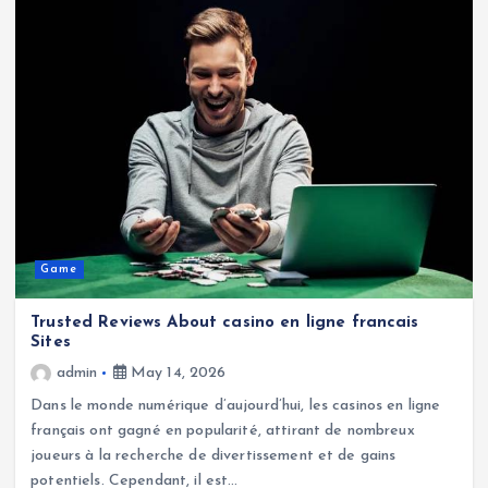
Game
Trusted Reviews About casino en ligne francais
Sites
admin
May 14, 2026
Dans le monde numérique d’aujourd’hui, les casinos en ligne
français ont gagné en popularité, attirant de nombreux
joueurs à la recherche de divertissement et de gains
potentiels. Cependant, il est…