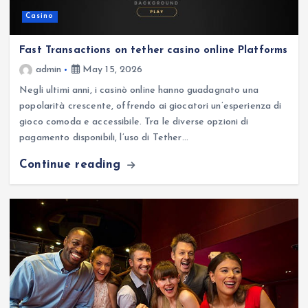
Casino
Fast Transactions on tether casino online Platforms
admin
May 15, 2026
Negli ultimi anni, i casinò online hanno guadagnato una
popolarità crescente, offrendo ai giocatori un’esperienza di
gioco comoda e accessibile. Tra le diverse opzioni di
pagamento disponibili, l’uso di Tether…
Continue reading