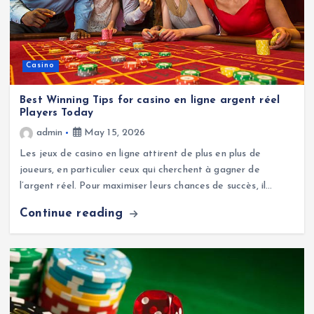
Casino
Best Winning Tips for casino en ligne argent réel
Players Today
admin
May 15, 2026
Les jeux de casino en ligne attirent de plus en plus de
joueurs, en particulier ceux qui cherchent à gagner de
l’argent réel. Pour maximiser leurs chances de succès, il…
Continue reading