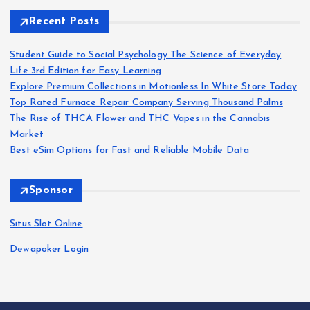
a
Recent Posts
g
Student Guide to Social Psychology The Science of Everyday
i
Life 3rd Edition for Easy Learning
Explore Premium Collections in Motionless In White Store Today
n
Top Rated Furnace Repair Company Serving Thousand Palms
The Rise of THCA Flower and THC Vapes in the Cannabis
a
Market
Best eSim Options for Fast and Reliable Mobile Data
t
Sponsor
i
Situs Slot Online
o
Dewapoker Login
n