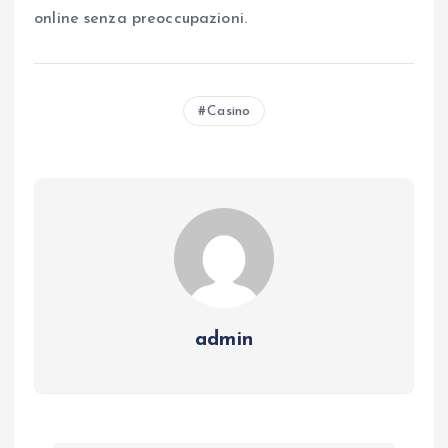
online senza preoccupazioni.
Casino
admin