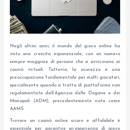
Negli ultimi anni, il mondo del gioco online ha
visto una crescita esponenziale, con un numero
sempre maggiore di persone che si avvicinano ai
casinò virtuali. Tuttavia, la sicurezza è una
preoccupazione fondamentale per molti giocatori,
specialmente quando si tratta di piattaforme non
regolamentate dall’Agenzia delle Dogane e dei
Monopoli (ADM), precedentemente nota come
AAMS.
Trovare un casinò online sicuro e affidabile è
essenziale per garantire un’esperienza di gioco