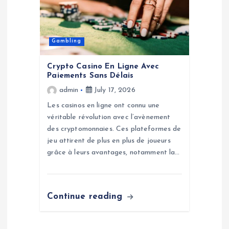
Gambling
Crypto Casino En Ligne Avec
Paiements Sans Délais
admin
July 17, 2026
Les casinos en ligne ont connu une
véritable révolution avec l’avènement
des cryptomonnaies. Ces plateformes de
jeu attirent de plus en plus de joueurs
grâce à leurs avantages, notamment la…
Continue reading