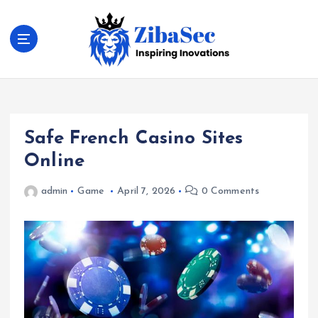
S
k
i
p
t
Inspiring Inovations
o
c
o
Safe French Casino Sites
n
t
Online
e
n
admin
Game
April 7, 2026
0 Comments
t