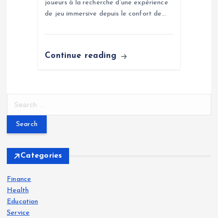
joueurs à la recherche d’une expérience
de jeu immersive depuis le confort de…
Continue reading
S
e
a
r
c
h
Categories
f
o
Finance
r
Health
:
Education
Service