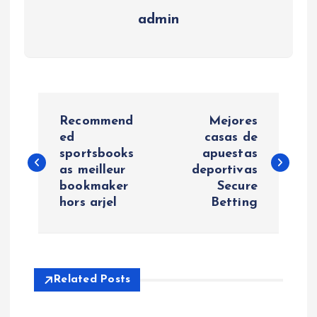
admin
P
Recommend
Mejores
o
ed
casas de
sportsbooks
apuestas
as meilleur
deportivas
s
bookmaker
Secure
hors arjel
Betting
t
n
a
Related Posts