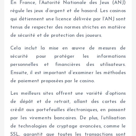
En France, l’Autorité Nationale des Jeux (ANJ)
régule les jeux d’argent et de hasard. Les casinos
qui détiennent une licence délivrée par l’ANJ sont
tenus de respecter des normes strictes en matière
de sécurité et de protection des joueurs.
Cela inclut la mise en œuvre de mesures de
sécurité pour protéger les informations
personnelles et financières des utilisateurs.
Ensuite, il est important d’examiner les méthodes
de paiement proposées par le casino.
Les meilleurs sites offrent une variété d’options
de dépôt et de retrait, allant des cartes de
crédit aux portefeuilles électroniques, en passant
par les virements bancaires. De plus, l’utilisation
de technologies de cryptage avancées, comme le
SSL, garantit que toutes les transactions sont