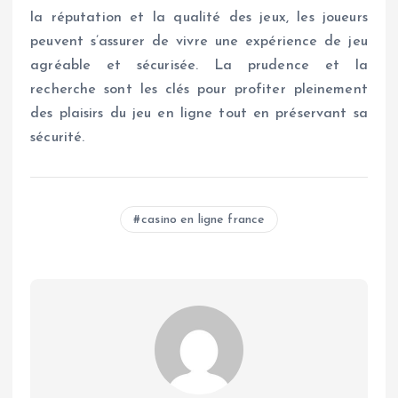
la réputation et la qualité des jeux, les joueurs
peuvent s’assurer de vivre une expérience de jeu
agréable et sécurisée. La prudence et la
recherche sont les clés pour profiter pleinement
des plaisirs du jeu en ligne tout en préservant sa
sécurité.
casino en ligne france