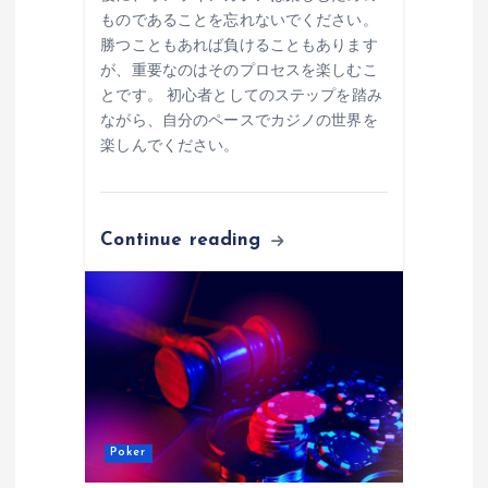
ものであることを忘れないでください。
勝つこともあれば負けることもあります
が、重要なのはそのプロセスを楽しむこ
とです。 初心者としてのステップを踏み
ながら、自分のペースでカジノの世界を
楽しんでください。
Continue reading
Poker