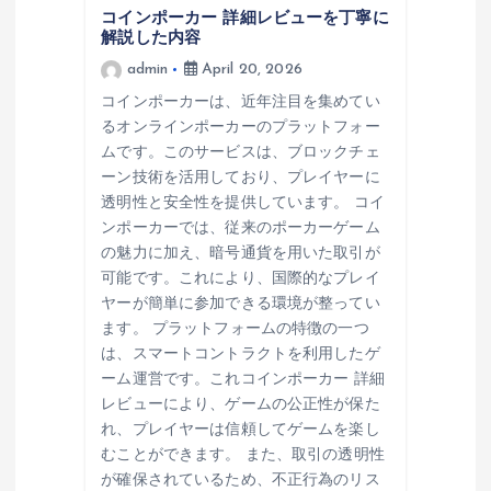
コインポーカー 詳細レビューを丁寧に
解説した内容
admin
April 20, 2026
コインポーカーは、近年注目を集めてい
るオンラインポーカーのプラットフォー
ムです。このサービスは、ブロックチェ
ーン技術を活用しており、プレイヤーに
透明性と安全性を提供しています。 コイ
ンポーカーでは、従来のポーカーゲーム
の魅力に加え、暗号通貨を用いた取引が
可能です。これにより、国際的なプレイ
ヤーが簡単に参加できる環境が整ってい
ます。 プラットフォームの特徴の一つ
は、スマートコントラクトを利用したゲ
ーム運営です。これコインポーカー 詳細
レビューにより、ゲームの公正性が保た
れ、プレイヤーは信頼してゲームを楽し
むことができます。 また、取引の透明性
が確保されているため、不正行為のリス