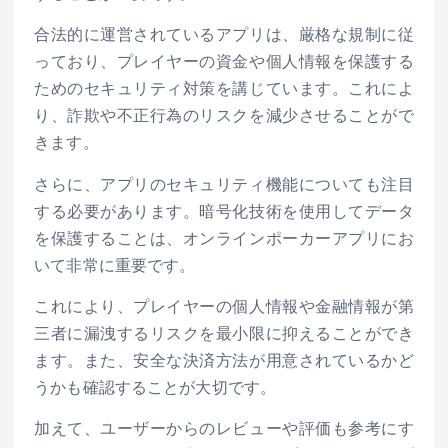
合法的に運営されているアプリは、厳格な規制に従
っており、プレイヤーの資金や個人情報を保護する
ためのセキュリティ対策を講じています。これによ
り、詐欺や不正行為のリスクを減少させることがで
きます。
さらに、アプリのセキュリティ機能についても注目
する必要があります。暗号化技術を使用してデータ
を保護することは、オンラインポーカーアプリにお
いて非常に重要です。
これにより、プレイヤーの個人情報や金融情報が第
三者に漏洩するリスクを最小限に抑えることができ
ます。また、安全な決済方法が用意されているかど
うかも確認することが大切です。
加えて、ユーザーからのレビューや評価も参考にす