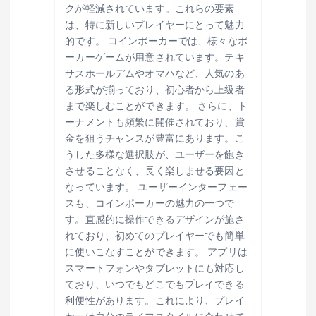
クが軽減されています。これらの要素
は、特に新しいプレイヤーにとって魅力
的です。 コインポーカーでは、様々なポ
ーカーゲームが用意されています。テキ
サスホールデムやオマハなど、人気のあ
る形式が揃っており、初心者から上級者
まで楽しむことができます。 さらに、ト
ーナメントも頻繁に開催されており、賞
金を狙うチャンスが豊富にあります。こ
うした多様な選択肢が、ユーザーを飽き
させることなく、長く楽しませる要因と
なっています。 ユーザーインターフェー
スも、コインポーカーの魅力の一つで
す。直感的に操作できるデザインが施さ
れており、初めてのプレイヤーでも簡単
に使いこなすことができます。 アプリは
スマートフォンやタブレットにも対応し
ており、いつでもどこでもプレイできる
利便性があります。これにより、プレイ