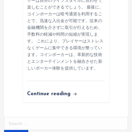
ヤーは自分のライフスタイルに合わせて
楽しむことができるでしょう。 最後に、
コインポーカーは暗号通貨を利用するこ
とで、迅速な入出金が可能です。従来の
金融機関を介さずに取引が行えるため、
手数料の軽減や時間の短縮が実現しま
す。 これにより、プレイヤーはストレス
なくゲームに集中できる環境が整ってい
ます。コインポーカーは、革新的な技術
とエンターテインメントを融合させた新
しいポーカー体験を提供しています。
Continue reading
S
e