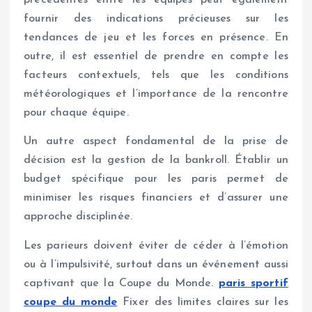
précédentes entre les équipes peut également
fournir des indications précieuses sur les
tendances de jeu et les forces en présence. En
outre, il est essentiel de prendre en compte les
facteurs contextuels, tels que les conditions
météorologiques et l’importance de la rencontre
pour chaque équipe.
Un autre aspect fondamental de la prise de
décision est la gestion de la bankroll. Établir un
budget spécifique pour les paris permet de
minimiser les risques financiers et d’assurer une
approche disciplinée.
Les parieurs doivent éviter de céder à l’émotion
ou à l’impulsivité, surtout dans un événement aussi
captivant que la Coupe du Monde.
paris sportif
coupe du monde
Fixer des limites claires sur les