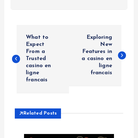
P
What to
Exploring
o
Expect
New
From a
Features in
Trusted
a casino en
s
casino en
ligne
ligne
francais
t
francais
n
a
Related Posts
v
i