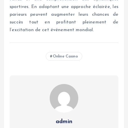
sportives. En adoptant une approche éclairée, les
parieurs peuvent augmenter leurs chances de
succès tout en profitant pleinement de
l’excitation de cet événement mondial.
Online Casino
admin