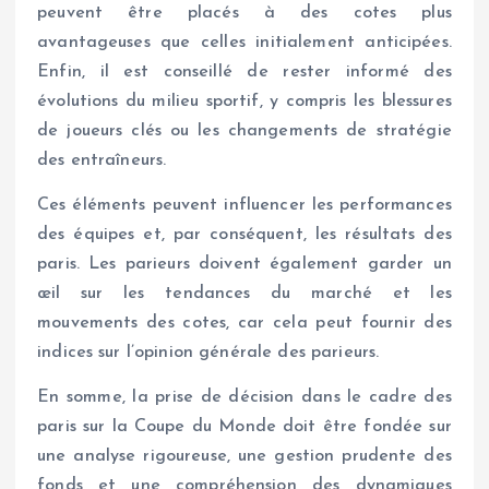
peuvent être placés à des cotes plus
avantageuses que celles initialement anticipées.
Enfin, il est conseillé de rester informé des
évolutions du milieu sportif, y compris les blessures
de joueurs clés ou les changements de stratégie
des entraîneurs.
Ces éléments peuvent influencer les performances
des équipes et, par conséquent, les résultats des
paris. Les parieurs doivent également garder un
œil sur les tendances du marché et les
mouvements des cotes, car cela peut fournir des
indices sur l’opinion générale des parieurs.
En somme, la prise de décision dans le cadre des
paris sur la Coupe du Monde doit être fondée sur
une analyse rigoureuse, une gestion prudente des
fonds et une compréhension des dynamiques