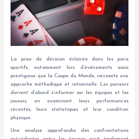
La prise de décision éclairée dans les paris
sportifs, notamment lors d’événements aussi
prestigieux que la Coupe du Monde, nécessite une
approche méthodique et rationnelle. Les parieurs
doivent d’abord s’informer sur les équipes et les
joueurs, en examinant leurs performances
récentes, leurs statistiques et leur condition
physique.
Une analyse approfondie des confrontations