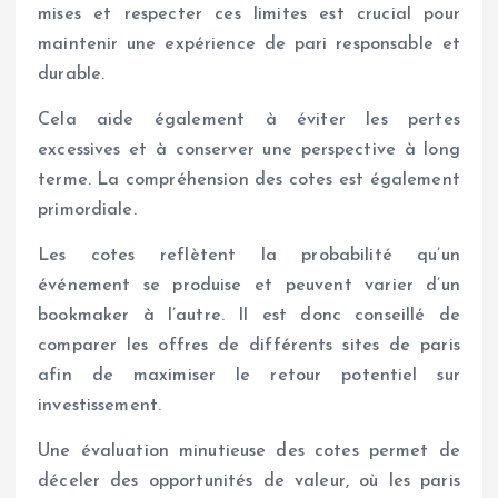
mises et respecter ces limites est crucial pour
maintenir une expérience de pari responsable et
durable.
Cela aide également à éviter les pertes
excessives et à conserver une perspective à long
terme. La compréhension des cotes est également
primordiale.
Les cotes reflètent la probabilité qu’un
événement se produise et peuvent varier d’un
bookmaker à l’autre. Il est donc conseillé de
comparer les offres de différents sites de paris
afin de maximiser le retour potentiel sur
investissement.
Une évaluation minutieuse des cotes permet de
déceler des opportunités de valeur, où les paris