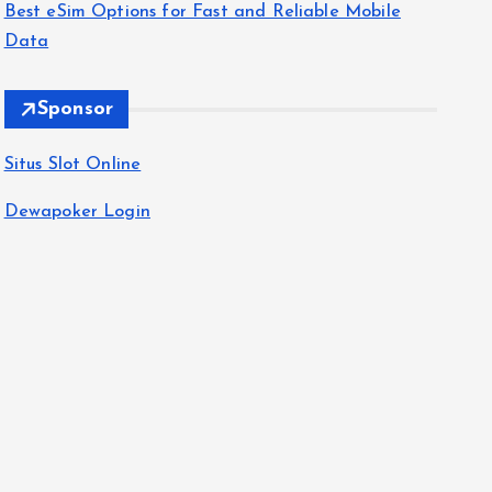
Best eSim Options for Fast and Reliable Mobile
Data
Sponsor
Situs Slot Online
Dewapoker Login