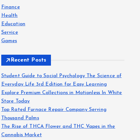
f
Finance
o
Health
r
Education
:
Service
Games
Recent Posts
Student Guide to Social Psychology The Science of
Everyday Life 3rd Edition for Easy Learning
Explore Premium Collections in Motionless In White
Store Today
Top Rated Furnace Repair Company Serving
Thousand Palms
The Rise of THCA Flower and THC Vapes in the
Cannabis Market