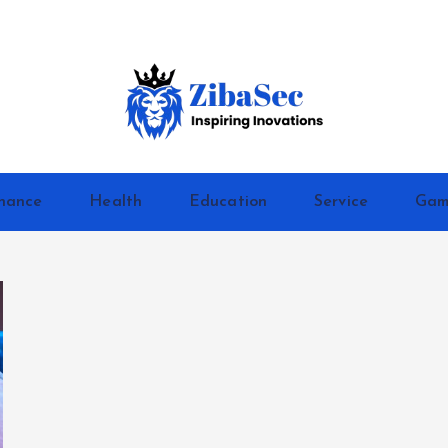
Inspiring Inovations
nance
Health
Education
Service
Gam