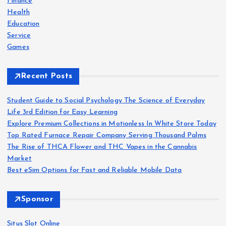
Finance
r
Health
:
Education
Service
Games
Recent Posts
Student Guide to Social Psychology The Science of Everyday
Life 3rd Edition for Easy Learning
Explore Premium Collections in Motionless In White Store Today
Top Rated Furnace Repair Company Serving Thousand Palms
The Rise of THCA Flower and THC Vapes in the Cannabis
Market
Best eSim Options for Fast and Reliable Mobile Data
Sponsor
Situs Slot Online