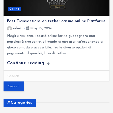
Casino
Fast Transactions on tether casino online Platforms
admin
May 15, 2026
Negli ultimi anni, i casinò online hanno guadagnato una
popolarità crescente, offrendo ai giocatori un’esperienza di
gioco comoda e accessibile. Tra le diverse opzioni di
pagamento disponibili, l’uso di Tether…
Continue reading
S
e
a
r
c
h
Categories
f