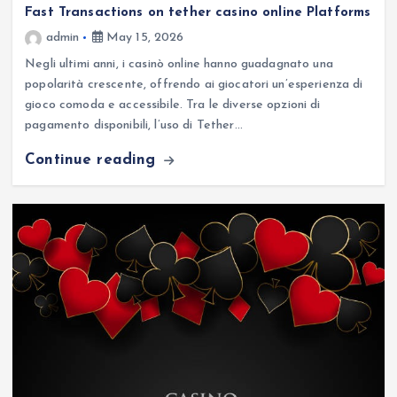
Fast Transactions on tether casino online Platforms
admin
May 15, 2026
Negli ultimi anni, i casinò online hanno guadagnato una
popolarità crescente, offrendo ai giocatori un’esperienza di
gioco comoda e accessibile. Tra le diverse opzioni di
pagamento disponibili, l’uso di Tether…
Continue reading