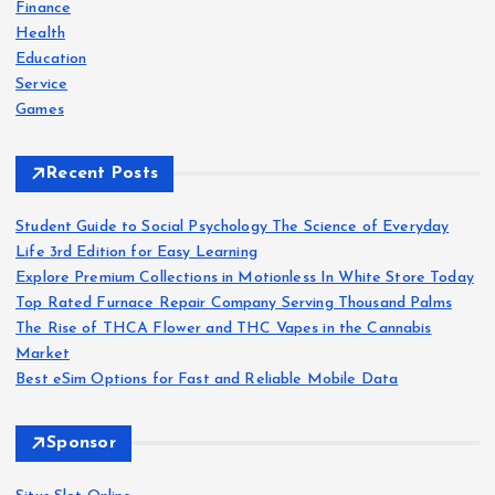
o
Finance
r
Health
:
Education
Service
Games
Recent Posts
Student Guide to Social Psychology The Science of Everyday
Life 3rd Edition for Easy Learning
Explore Premium Collections in Motionless In White Store Today
Top Rated Furnace Repair Company Serving Thousand Palms
The Rise of THCA Flower and THC Vapes in the Cannabis
Market
Best eSim Options for Fast and Reliable Mobile Data
Sponsor