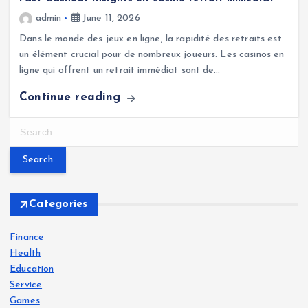
admin
June 11, 2026
Dans le monde des jeux en ligne, la rapidité des retraits est
un élément crucial pour de nombreux joueurs. Les casinos en
ligne qui offrent un retrait immédiat sont de…
Continue reading
S
e
a
r
c
h
Categories
f
o
Finance
r
Health
:
Education
Service
Games