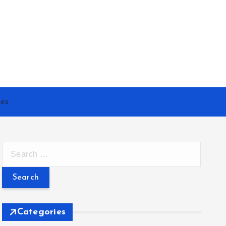
es
S
e
a
r
c
Categories
h