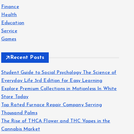
f
Finance
o
Health
r
Education
:
Service
Games
Recent Posts
Student Guide to Social Psychology The Science of
Everyday Life 3rd Edition for Easy Learning
Explore Premium Collections in Motionless In White
Store Today
Top Rated Furnace Repair Company Serving
Thousand Palms
The Rise of THCA Flower and THC Vapes in the
Cannabis Market