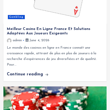
Gambling
Meilleur Casino En Ligne France Et Solutions
Adaptées Aux Joueurs Exigeants
admin
June 4, 2026
Le monde des casinos en ligne en France connaît une
croissance rapide, attirant de plus en plus de joueurs à la
recherche d’expériences de jeu diversifiées et de qualité.
Pour…
Continue reading