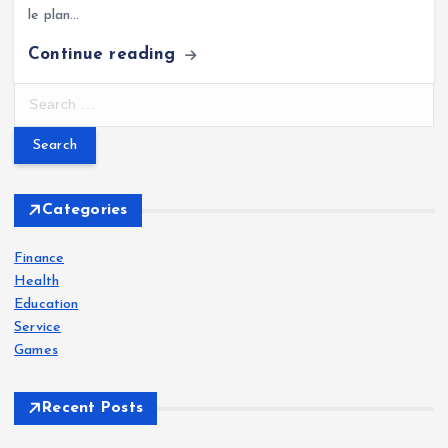
le plan…
Continue reading
S
e
a
r
c
h
Categories
f
o
Finance
r
Health
:
Education
Service
Games
Recent Posts