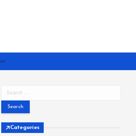
es
S
e
a
r
c
Categories
h