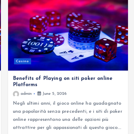
Casino
Benefits of Playing on siti poker online
Platforms
admin
June 5, 2026
Negli ultimi anni, il gioco online ha guadagnato
una popolarità senza precedenti, e i siti di poker
online rappresentano una delle opzioni più
attrattive per gli appassionati di questo gioco.…