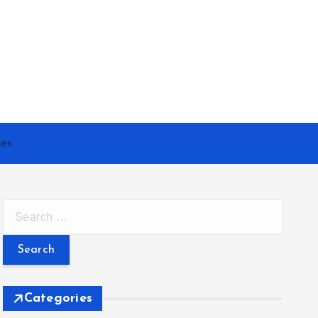
es
S
e
a
r
c
Categories
h