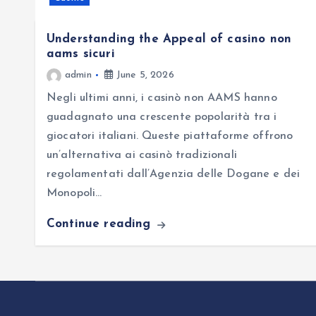
Understanding the Appeal of casino non
aams sicuri
admin
June 5, 2026
Negli ultimi anni, i casinò non AAMS hanno
guadagnato una crescente popolarità tra i
giocatori italiani. Queste piattaforme offrono
un’alternativa ai casinò tradizionali
regolamentati dall’Agenzia delle Dogane e dei
Monopoli…
Continue reading