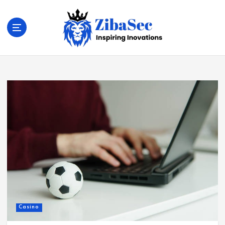
S
k
i
p
t
Inspiring Inovations
o
c
o
n
t
e
n
t
Casino