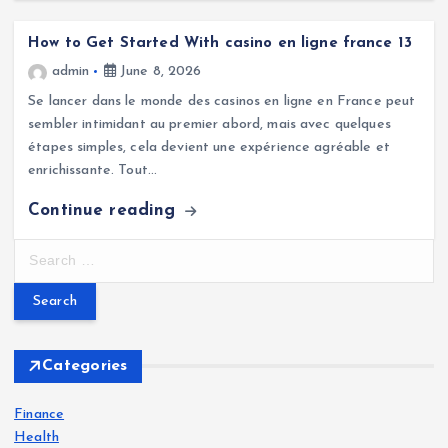
How to Get Started With casino en ligne france 13
admin
June 8, 2026
Se lancer dans le monde des casinos en ligne en France peut
sembler intimidant au premier abord, mais avec quelques
étapes simples, cela devient une expérience agréable et
enrichissante. Tout…
Continue reading
S
e
a
r
c
h
Categories
f
o
Finance
r
Health