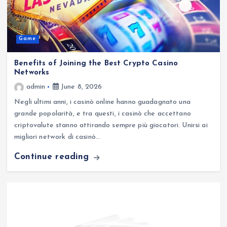
Game
Benefits of Joining the Best Crypto Casino
Networks
admin
June 8, 2026
Negli ultimi anni, i casinò online hanno guadagnato una
grande popolarità, e tra questi, i casinò che accettano
criptovalute stanno attirando sempre più giocatori. Unirsi ai
migliori network di casinò…
Continue reading