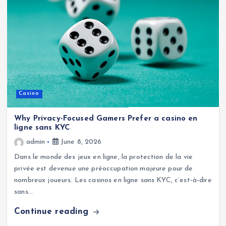
Casino
Why Privacy-Focused Gamers Prefer a casino en
ligne sans KYC
admin
June 8, 2026
Dans le monde des jeux en ligne, la protection de la vie
privée est devenue une préoccupation majeure pour de
nombreux joueurs. Les casinos en ligne sans KYC, c’est-à-dire
sans…
Continue reading