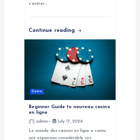
s’avérer…
Continue reading
Game
Beginner Guide to nouveau casino
en ligne
admin
July 17, 2026
Le monde des casinos en ligne a connu
une expansion considérable ces