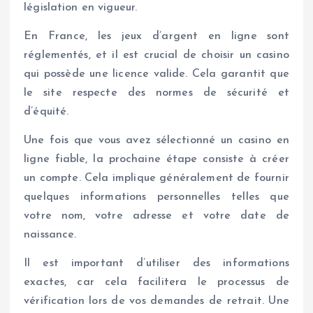
législation en vigueur.
En France, les jeux d’argent en ligne sont
réglementés, et il est crucial de choisir un casino
qui possède une licence valide. Cela garantit que
le site respecte des normes de sécurité et
d’équité.
Une fois que vous avez sélectionné un casino en
ligne fiable, la prochaine étape consiste à créer
un compte. Cela implique généralement de fournir
quelques informations personnelles telles que
votre nom, votre adresse et votre date de
naissance.
Il est important d’utiliser des informations
exactes, car cela facilitera le processus de
vérification lors de vos demandes de retrait. Une