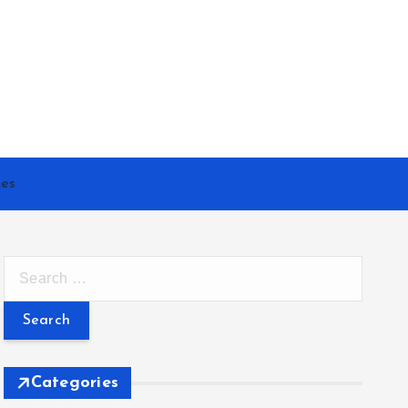
es
S
e
a
r
c
Categories
h