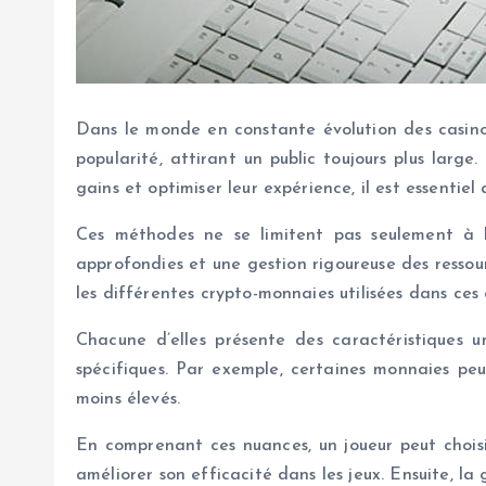
Dans le monde en constante évolution des casino
popularité, attirant un public toujours plus large.
gains et optimiser leur expérience, il est essenti
Ces méthodes ne se limitent pas seulement à 
approfondies et une gestion rigoureuse des ressourc
les différentes crypto-monnaies utilisées dans ces 
Chacune d’elles présente des caractéristiques u
spécifiques. Par exemple, certaines monnaies peuv
moins élevés.
En comprenant ces nuances, un joueur peut choisir
améliorer son efficacité dans les jeux. Ensuite, la 