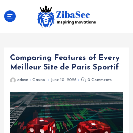
S
k
i
p
t
Inspiring Inovations
o
c
o
Comparing Features of Every
n
t
Meilleur Site de Paris Sportif
e
n
admin
Casino
June 10, 2026
0 Comments
t