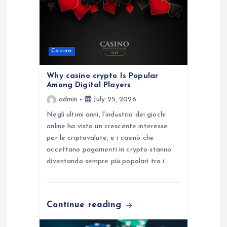
g
a
t
Casino
Why casino crypto Is Popular
i
Among Digital Players
admin
July 25, 2026
o
Negli ultimi anni, l’industria dei giochi
online ha visto un crescente interesse
n
per le criptovalute, e i casinò che
accettano pagamenti in crypto stanno
diventando sempre più popolari tra i…
Continue reading