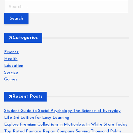
S
e
a
r
c
h
Categories
f
o
Finance
r
Health
:
Education
Service
Games
Recent Posts
Student Guide to Social Psychology The Science of Everyday
Life 3rd Edition for Easy Learning
Explore Premium Collections in Motionless In White Store Today
Top Rated Furnace Repair Company Serving Thousand Palms