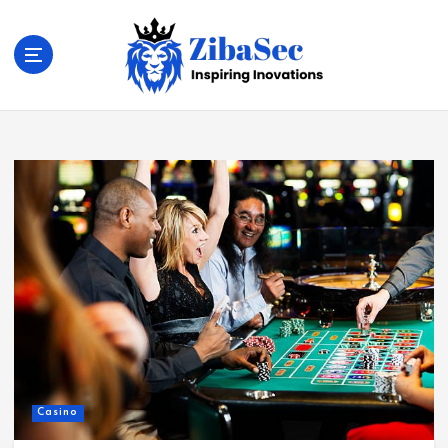
S
k
i
p
t
Inspiring Inovations
o
c
o
n
t
e
n
t
Casino