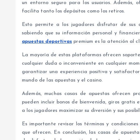
un entorno seguro para los usuarios. Además, 
facilita tanto los depósitos como los retiros.
Esto permite a los jugadores disfrutar de sus 
sabiendo que su información personal y financi
apuestas deportivas
premium es la atención al cl
La mayoría de estas plataformas ofrecen soporte 2
cualquier duda o inconveniente en cualquier momen
garantizar una experiencia positiva y satisfacto
mundo de las apuestas y el casino.
Además, muchas casas de apuestas ofrecen prom
pueden incluir bonos de bienvenida, giros gratis 
a los jugadores maximizar su diversión y sus posib
Es importante revisar los términos y condicione
que ofrecen. En conclusión, las casas de apuest