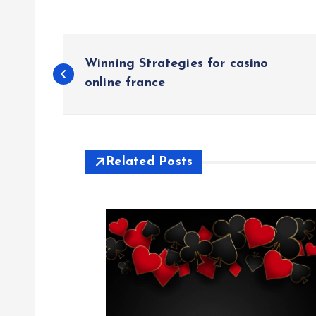
P
Winning Strategies for casino
o
online france
s
t
Related Posts
n
a
v