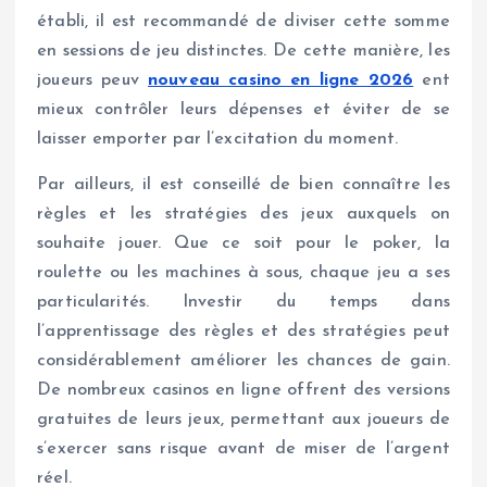
établi, il est recommandé de diviser cette somme
en sessions de jeu distinctes. De cette manière, les
joueurs peuv
nouveau casino en ligne 2026
ent
mieux contrôler leurs dépenses et éviter de se
laisser emporter par l’excitation du moment.
Par ailleurs, il est conseillé de bien connaître les
règles et les stratégies des jeux auxquels on
souhaite jouer. Que ce soit pour le poker, la
roulette ou les machines à sous, chaque jeu a ses
particularités. Investir du temps dans
l’apprentissage des règles et des stratégies peut
considérablement améliorer les chances de gain.
De nombreux casinos en ligne offrent des versions
gratuites de leurs jeux, permettant aux joueurs de
s’exercer sans risque avant de miser de l’argent
réel.