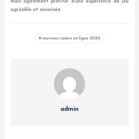
mais également profiter d’une expérience de jeu
agréable et sécurisée.
nouveau casino en ligne 2026
admin