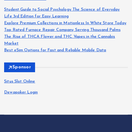
Student Guide to Social Psychology The Science of Everyday
Life 3rd Edition for Easy Learning
Explore Premium Collections in Motionless In White Store Today
Top Rated Furnace Repair Company Serving Thousand Palms
The Rise of THCA Flower and THC Vapes in the Cannabis
Market
Best eSim Options for Fast and Reliable Mobile Data
Sponsor
Situs Slot Online
Dewapoker Login