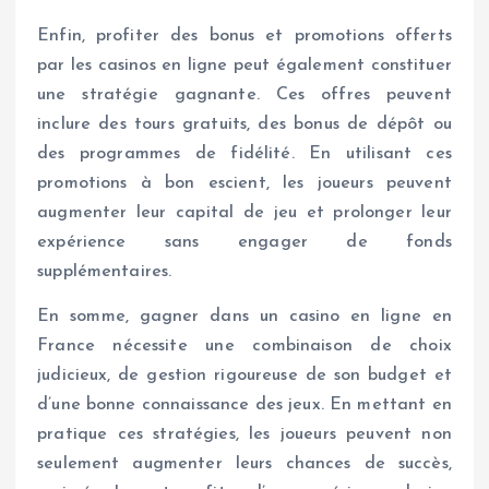
Enfin, profiter des bonus et promotions offerts
par les casinos en ligne peut également constituer
une stratégie gagnante. Ces offres peuvent
inclure des tours gratuits, des bonus de dépôt ou
des programmes de fidélité. En utilisant ces
promotions à bon escient, les joueurs peuvent
augmenter leur capital de jeu et prolonger leur
expérience sans engager de fonds
supplémentaires.
En somme, gagner dans un casino en ligne en
France nécessite une combinaison de choix
judicieux, de gestion rigoureuse de son budget et
d’une bonne connaissance des jeux. En mettant en
pratique ces stratégies, les joueurs peuvent non
seulement augmenter leurs chances de succès,