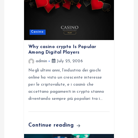
a
t
Casino
i
Why casino crypto Is Popular
o
Among Digital Players
admin
July 25, 2026
n
Negli ultimi anni, l’industria dei giochi
online ha visto un crescente interesse
per le criptovalute, e i casinò che
accettano pagamenti in crypto stanno
diventando sempre più popolari tra i…
Continue reading