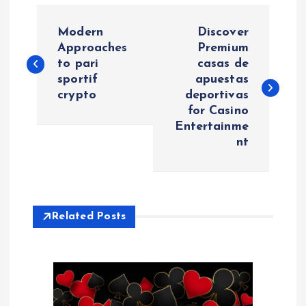
P
Modern
Discover
o
Approaches
Premium
to pari
casas de
sportif
apuestas
s
crypto
deportivas
for Casino
t
Entertainme
nt
n
a
v
Related Posts
i
g