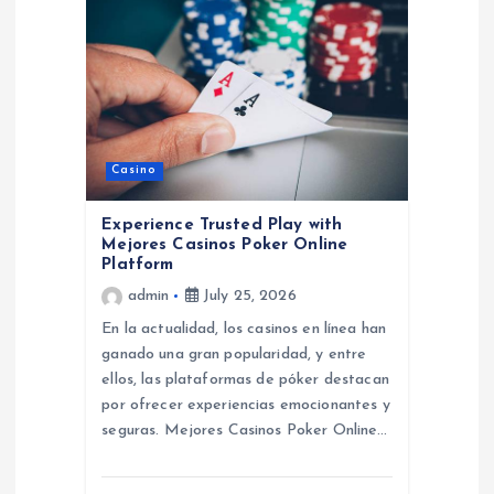
Casino
Experience Trusted Play with
Mejores Casinos Poker Online
Platform
admin
July 25, 2026
En la actualidad, los casinos en línea han
ganado una gran popularidad, y entre
ellos, las plataformas de póker destacan
por ofrecer experiencias emocionantes y
seguras. Mejores Casinos Poker Online…