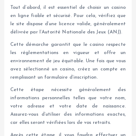
Tout d’abord, il est essentiel de choisir un casino
en ligne fiable et sécurisé. Pour cela, vérifiez que
le site dispose d’une licence valide, généralement
délivrée par l’Autorité Nationale des Jeux (ANJ).
Cette démarche garantit que le casino respecte
les réglementations en vigueur et offre un
environnement de jeu équitable. Une fois que vous
avez sélectionné un casino, créez un compte en
remplissant un formulaire d’inscription.
Cette étape nécessite généralement des
informations personnelles telles que votre nom,
votre adresse et votre date de naissance.
Assurez-vous d’utiliser des informations exactes,
car elles seront vérifiées lors de vos retraits.
Après cette étape, il vous faudra effectuer un