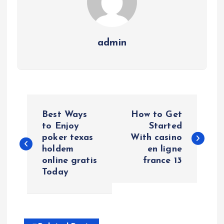
admin
P
Best Ways
How to Get
o
to Enjoy
Started
poker texas
With casino
holdem
en ligne
s
online gratis
france 13
Today
t
n