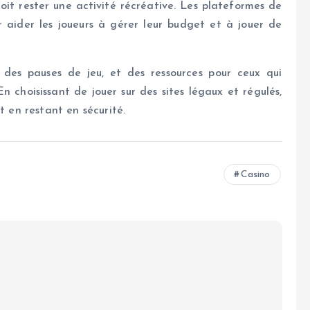
doit rester une activité récréative. Les plateformes de
r aider les joueurs à gérer leur budget et à jouer de
 des pauses de jeu, et des ressources pour ceux qui
n choisissant de jouer sur des sites légaux et régulés,
t en restant en sécurité.
Casino