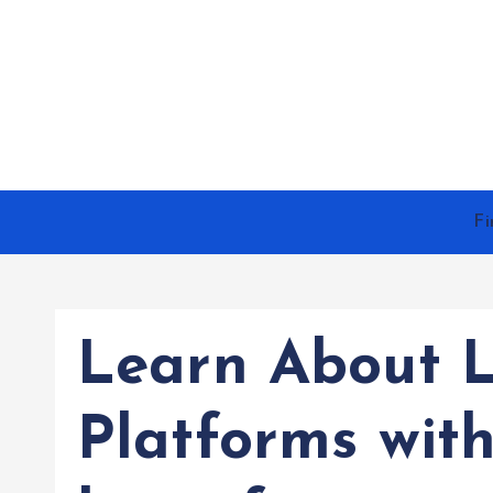
S
k
i
p
t
o
c
o
Fi
n
t
e
n
Learn About L
t
Platforms with