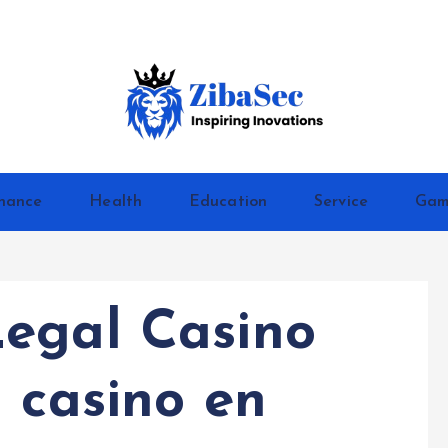
Inspiring Inovations
nance
Health
Education
Service
Gam
egal Casino
 casino en