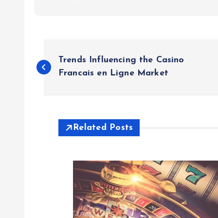
P
Trends Influencing the Casino
o
Francais en Ligne Market
s
t
Related Posts
n
a
v