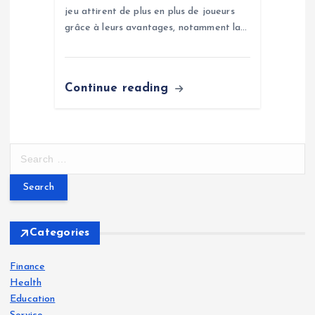
jeu attirent de plus en plus de joueurs
grâce à leurs avantages, notamment la…
Continue reading
S
e
a
r
c
h
Categories
f
o
Finance
r
Health
:
Education