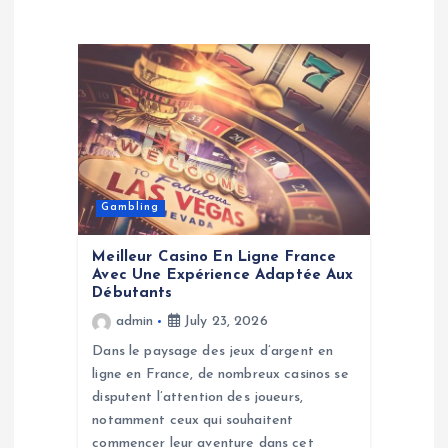
i
g
a
t
Gambling
i
Meilleur Casino En Ligne France
o
Avec Une Expérience Adaptée Aux
Débutants
n
admin
July 23, 2026
Dans le paysage des jeux d’argent en
ligne en France, de nombreux casinos se
disputent l’attention des joueurs,
notamment ceux qui souhaitent
commencer leur aventure dans cet