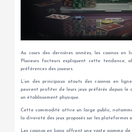
Au cours des dernières années, les casinos en l
Plusieurs facteurs expliquent cette tendance, a
préférences des joueurs.
L’un des principaux atouts des casinos en ligne 
peuvent profiter de leurs jeux préférés depuis le 
un établissement physique.
Cette commodité attire un large public, notammen
la diversité des jeux proposés sur les plateformes e
Les casinos en ligne offrent une vaste gamme de j