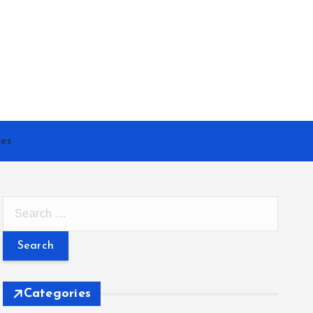
es
S
e
a
r
c
Categories
h