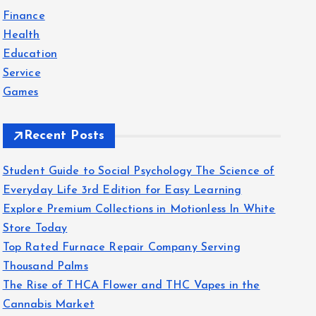
f
Finance
o
Health
r
Education
:
Service
Games
Recent Posts
Student Guide to Social Psychology The Science of
Everyday Life 3rd Edition for Easy Learning
Explore Premium Collections in Motionless In White
Store Today
Top Rated Furnace Repair Company Serving
Thousand Palms
The Rise of THCA Flower and THC Vapes in the
Cannabis Market