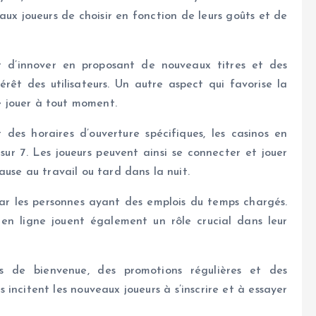
aux joueurs de choisir en fonction de leurs goûts et de
t d’innover en proposant de nouveaux titres et des
térêt des utilisateurs. Un autre aspect qui favorise la
de jouer à tout moment.
 des horaires d’ouverture spécifiques, les casinos en
 sur 7. Les joueurs peuvent ainsi se connecter et jouer
ause au travail ou tard dans la nuit.
par les personnes ayant des emplois du temps chargés.
 en ligne jouent également un rôle crucial dans leur
 de bienvenue, des promotions régulières et des
 incitent les nouveaux joueurs à s’inscrire et à essayer