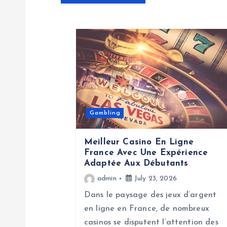
n
a
v
i
Gambling
g
Meilleur Casino En Ligne
a
France Avec Une Expérience
Adaptée Aux Débutants
admin
July 23, 2026
t
Dans le paysage des jeux d’argent
i
en ligne en France, de nombreux
casinos se disputent l’attention des