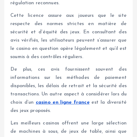
régulation reconnues.
Cette licence assure aux joueurs que le site
respecte des normes strictes en matière de
sécurité et d’équité des jeux. En consultant des
avis vérifiés, les utilisateurs peuvent s’assurer que
le casino en question opère légalement et qu’il est
soumis à des contrôles réguliers.
De plus, ces avis fournissent souvent des
informations sur les méthodes de paiement
disponibles, les délais de retrait et la sécurité des
transactions. Un autre aspect à considérer lors du
choix d’un
casino en ligne france
est la diversité
des jeux proposés.
Les meilleurs casinos offrent une large sélection
de machines à sous, de jeux de table, ainsi que