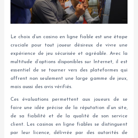
Le choix d’un casino en ligne fiable est une étape
cruciale pour tout joueur désireux de vivre une
expérience de jeu sécurisée et agréable. Avec la
multitude d’options disponibles sur Internet, il est
essentiel de se tourner vers des plateformes qui
offrent non seulement une large gamme de jeux,
mais aussi des avis vérifiés.
Ces évaluations permettent aux joueurs de se
faire une idée précise de la réputation d’un site,
de sa fiabilité et de la qualité de son service
client. Les casinos en ligne fiables se distinguent
par leur licence, délivrée par des autorités de