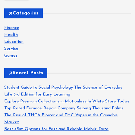
c
h
Categories
f
o
Finance
r
Health
:
Education
Service
Games
Recent Posts
Student Guide to Social Psychology The Science of Everyday
Life 3rd Edition for Easy Learning
Explore Premium Collections in Motionless In White Store Today
Top Rated Furnace Repair Company Serving Thousand Palms
The Rise of THCA Flower and THC Vapes in the Cannabis
Market
Best eSim Options for Fast and Reliable Mobile Data