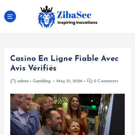
S
k
i
p
t
Inspiring Inovations
o
c
o
Casino En Ligne Fiable Avec
n
t
Avis Vérifiés
e
n
admin
Gambling
May 21, 2026
0 Comments
t