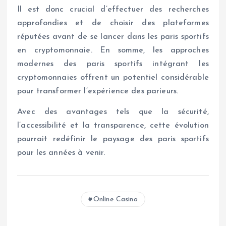
Il est donc crucial d’effectuer des recherches
approfondies et de choisir des plateformes
réputées avant de se lancer dans les paris sportifs
en cryptomonnaie. En somme, les approches
modernes des paris sportifs intégrant les
cryptomonnaies offrent un potentiel considérable
pour transformer l’expérience des parieurs.
Avec des avantages tels que la sécurité,
l’accessibilité et la transparence, cette évolution
pourrait redéfinir le paysage des paris sportifs
pour les années à venir.
Online Casino