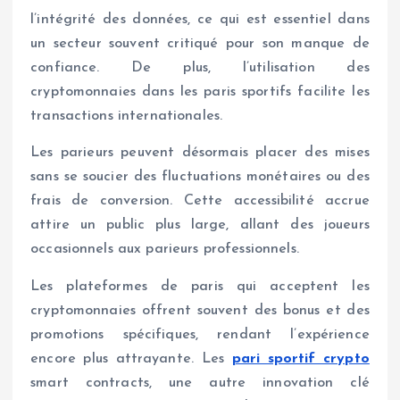
l’intégrité des données, ce qui est essentiel dans
un secteur souvent critiqué pour son manque de
confiance. De plus, l’utilisation des
cryptomonnaies dans les paris sportifs facilite les
transactions internationales.
Les parieurs peuvent désormais placer des mises
sans se soucier des fluctuations monétaires ou des
frais de conversion. Cette accessibilité accrue
attire un public plus large, allant des joueurs
occasionnels aux parieurs professionnels.
Les plateformes de paris qui acceptent les
cryptomonnaies offrent souvent des bonus et des
promotions spécifiques, rendant l’expérience
encore plus attrayante. Les
pari sportif crypto
smart contracts, une autre innovation clé