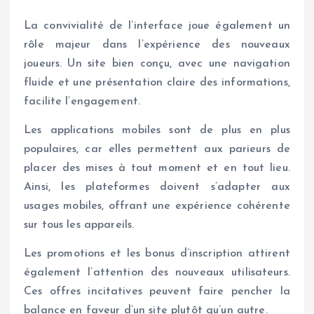
La convivialité de l’interface joue également un
rôle majeur dans l’expérience des nouveaux
joueurs. Un site bien conçu, avec une navigation
fluide et une présentation claire des informations,
facilite l’engagement.
Les applications mobiles sont de plus en plus
populaires, car elles permettent aux parieurs de
placer des mises à tout moment et en tout lieu.
Ainsi, les plateformes doivent s’adapter aux
usages mobiles, offrant une expérience cohérente
sur tous les appareils.
Les promotions et les bonus d’inscription attirent
également l’attention des nouveaux utilisateurs.
Ces offres incitatives peuvent faire pencher la
balance en faveur d’un site plutôt qu’un autre.