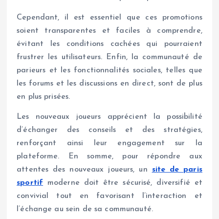
Cependant, il est essentiel que ces promotions
soient transparentes et faciles à comprendre,
évitant les conditions cachées qui pourraient
frustrer les utilisateurs. Enfin, la communauté de
parieurs et les fonctionnalités sociales, telles que
les forums et les discussions en direct, sont de plus
en plus prisées.
Les nouveaux joueurs apprécient la possibilité
d’échanger des conseils et des stratégies,
renforçant ainsi leur engagement sur la
plateforme. En somme, pour répondre aux
attentes des nouveaux joueurs, un
site de paris
sportif
moderne doit être sécurisé, diversifié et
convivial tout en favorisant l’interaction et
l’échange au sein de sa communauté.