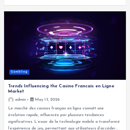
Gambling
Trends Influencing the Casino Francais en Ligne
Market
admin
May 13, 2026
Le marché des casinos français en ligne connaît une
évolution rapide, influencée par plusieurs tendances
significatives. L’essor de la technologie mobile a transformé
l’expérience de jeu, permettant aux utilisateurs d’accéder…