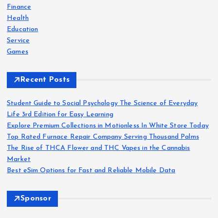
o
Finance
r
Health
:
Education
Service
Games
Recent Posts
Student Guide to Social Psychology The Science of Everyday
Life 3rd Edition for Easy Learning
Explore Premium Collections in Motionless In White Store Today
Top Rated Furnace Repair Company Serving Thousand Palms
The Rise of THCA Flower and THC Vapes in the Cannabis
Market
Best eSim Options for Fast and Reliable Mobile Data
Sponsor