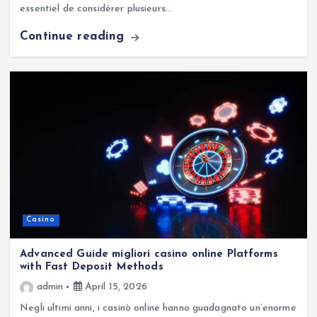
essentiel de considérer plusieurs…
Continue reading
Casino
Advanced Guide migliori casino online Platforms
with Fast Deposit Methods
admin
April 15, 2026
Negli ultimi anni, i casinò online hanno guadagnato un’enorme