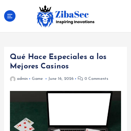
S
k
i
p
t
Inspiring Inovations
o
c
o
Qué Hace Especiales a los
n
t
Mejores Casinos
e
n
admin
Game
June 16, 2026
0 Comments
t