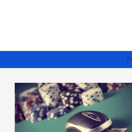
S
k
i
p
t
o
c
o
Fi
n
t
e
n
t