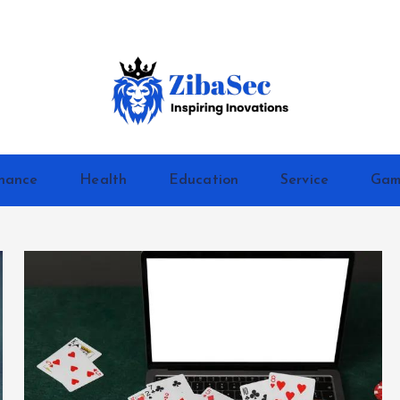
Inspiring Inovations
nance
Health
Education
Service
Gam