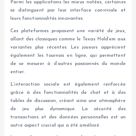
Parmi les applications les mieux notées, certaines
se distinguent par leur interface conviviale et
leurs fonctionnalités innovantes.
Ces plateformes proposent une variété de jeux,
allant des classiques comme le Texas Hold’em aux
variantes plus récentes. Les joueurs apprécient
également les tournois en ligne, qui permettent
de se mesurer à d’autres passionnés du monde
entier.
L’interaction sociale est également renforcée
grâce à des fonctionnalités de chat et à des
tables de discussion, créant ainsi une atmosphère
de jeu plus dynamique. La sécurité des
transactions et des données personnelles est un
autre aspect crucial qui a été amélioré.