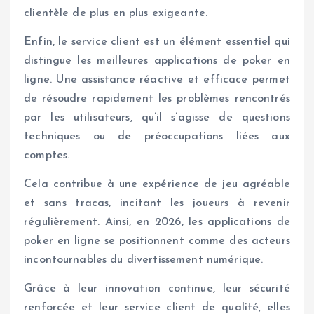
clientèle de plus en plus exigeante.
Enfin, le service client est un élément essentiel qui
distingue les meilleures applications de poker en
ligne. Une assistance réactive et efficace permet
de résoudre rapidement les problèmes rencontrés
par les utilisateurs, qu’il s’agisse de questions
techniques ou de préoccupations liées aux
comptes.
Cela contribue à une expérience de jeu agréable
et sans tracas, incitant les joueurs à revenir
régulièrement. Ainsi, en 2026, les applications de
poker en ligne se positionnent comme des acteurs
incontournables du divertissement numérique.
Grâce à leur innovation continue, leur sécurité
renforcée et leur service client de qualité, elles