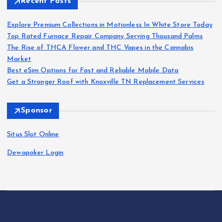
Recent Posts
Explore Premium Collections in Motionless In White Store Today
Top Rated Furnace Repair Company Serving Thousand Palms
The Rise of THCA Flower and THC Vapes in the Cannabis
Market
Best eSim Options for Fast and Reliable Mobile Data
Get a Stronger Roof with Knoxville TN Replacement Services
Sponsor
Situs Slot Online
Dewapoker Login