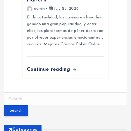
Platform
admin
July 25, 2026
En la actualidad, los casinos en línea han
ganado una gran popularidad, y entre
ellos, las plataformas de póker destacan
por ofrecer experiencias emocionantes y
seguras. Mejores Casinos Poker Online…
Continue reading
S
e
a
r
c
h
Categories