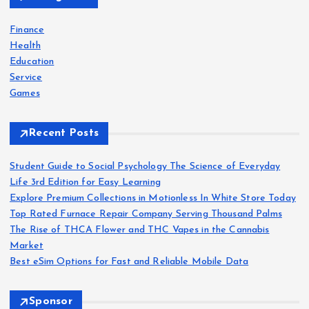
f
o
Finance
r
Health
:
Education
Service
Games
Recent Posts
Student Guide to Social Psychology The Science of Everyday
Life 3rd Edition for Easy Learning
Explore Premium Collections in Motionless In White Store Today
Top Rated Furnace Repair Company Serving Thousand Palms
The Rise of THCA Flower and THC Vapes in the Cannabis
Market
Best eSim Options for Fast and Reliable Mobile Data
Sponsor